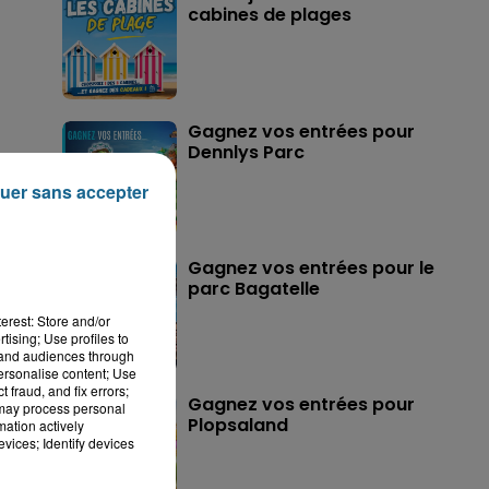
cabines de plages
Gagnez vos entrées pour
Dennlys Parc
uer sans accepter
Gagnez vos entrées pour le
parc Bagatelle
erest: Store and/or
tising; Use profiles to
tand audiences through
personalise content; Use
 fraud, and fix errors;
Gagnez vos entrées pour
 may process personal
Plopsaland
mation actively
vices; Identify devices