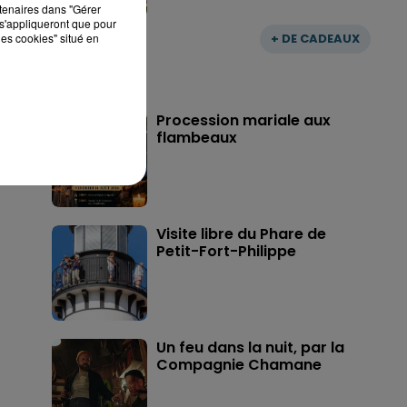
rtenaires dans "Gérer
s'appliqueront que pour
les cookies" situé en
+ DE CADEAUX
Procession mariale aux
flambeaux
Visite libre du Phare de
Petit-Fort-Philippe
Un feu dans la nuit, par la
Compagnie Chamane