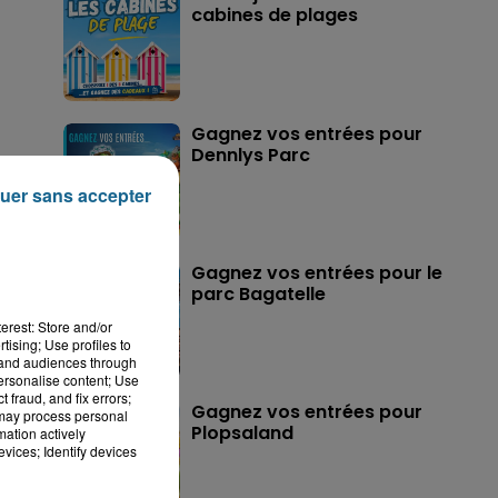
cabines de plages
Gagnez vos entrées pour
Dennlys Parc
uer sans accepter
Gagnez vos entrées pour le
parc Bagatelle
erest: Store and/or
tising; Use profiles to
tand audiences through
personalise content; Use
 fraud, and fix errors;
Gagnez vos entrées pour
 may process personal
Plopsaland
mation actively
vices; Identify devices