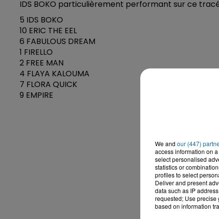
IDS BOKO particulièrement performant sur ce tracé 
5 IDS BOKO
10 ERIC THE EEL
6 FABULOUS DREAM
1 FIRELLO
2 FREE MAN
4 FLAYA KALOUMA
7 FLORA QUICK
9 EMPIRE
We and
our (447) partn
access information on a 
select personalised ad
statistics or combinatio
profiles to select person
Deliver and present adv
data such as IP address 
requested; Use precise g
based on information tra