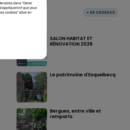
rtenaires dans "Gérer
s'appliqueront que pour
les cookies" situé en
+ DE CADEAUX
SALON HABITAT ET
RÉNOVATION 2026
Le patrimoine d'Esquelbecq
Bergues, entre ville et
remparts