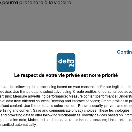
pourra pretendre à la victoire
Contin
Le respect de votre vie privée est notre priorité
ers
do the following data processing based on your consent and/or our legitimate int
device; Use limited data to select advertising; Create profiles for personalised adver
vertising; Measure advertising performance; Measure content performance; Unders
ns of data from different sources; Develop and improve services; Create profiles to 
alised content; Use limited data to select content; Ensure security, prevent and detect
ertising and content; Save and communicate privacy choices. These technologies
and browsing data to offer following functionalities: Identify devices based on infor
eolocation data; Match and combine data from other data sources; Link different de
nsmitted automatically.