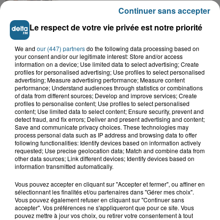
AMIR - Avec toi
Continuer sans accepter
Le respect de votre vie privée est notre priorité
VOIR PLUS
We and
our (447) partners
do the following data processing based on
your consent and/or our legitimate interest: Store and/or access
information on a device; Use limited data to select advertising; Create
profiles for personalised advertising; Use profiles to select personalised
LES TITRES
advertising; Measure advertising performance; Measure content
performance; Understand audiences through statistics or combinations
of data from different sources; Develop and improve services; Create
profiles to personalise content; Use profiles to select personalised
TUBES DIFFUSÉS
content; Use limited data to select content; Ensure security, prevent and
detect fraud, and fix errors; Deliver and present advertising and content;
Save and communicate privacy choices. These technologies may
process personal data such as IP address and browsing data to offer
following functionalities: Identify devices based on information actively
11h22
11h22
11h18
11h18
11h08
11h08
requested; Use precise geolocation data; Match and combine data from
other data sources; Link different devices; Identify devices based on
information transmitted automatically.
Vous pouvez accepter en cliquant sur "Accepter et fermer", ou affiner en
sélectionnant les finalités et/ou partenaires dans "Gérer mes choix".
Vous pouvez également refuser en cliquant sur "Continuer sans
BEE GEES
KENDJI GIRAC /
NATASHA St-PIER
accepter". Vos préférences ne s'appliqueront que pour ce site. Vous
stayin' alive
alors on se
VIANNEY
pouvez mettre à jour vos choix, ou retirer votre consentement à tout