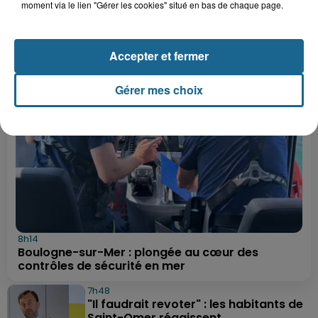
le feu
raccroche
moment via le lien "Gérer les cookies" situé en bas de chaque page.
LE FIL INFO
Accepter et fermer
Gérer mes choix
8h14
Boulogne-sur-Mer : plongée au cœur des
contrôles de sécurité en mer
7h48
"Il faudrait revoter" : les habitants de
Saint-Omer réagissent...