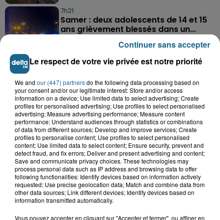
7h21
Samer : deux adolescents de 14 et 15
ans grièvement blessés dans un...
Continuer sans accepter
Le respect de votre vie privée est notre priorité
8 août 2026
Âgée de 54 ans, une femme se blesse
We and
our (447) partners
do the following data processing based on
dans un accident de trottinette...
your consent and/or our legitimate interest: Store and/or access
information on a device; Use limited data to select advertising; Create
profiles for personalised advertising; Use profiles to select personalised
advertising; Measure advertising performance; Measure content
performance; Understand audiences through statistics or combinations
TOUTE L'ACTU LOCALE
of data from different sources; Develop and improve services; Create
profiles to personalise content; Use profiles to select personalised
content; Use limited data to select content; Ensure security, prevent and
detect fraud, and fix errors; Deliver and present advertising and content;
Save and communicate privacy choices. These technologies may
process personal data such as IP address and browsing data to offer
following functionalities: Identify devices based on information actively
requested; Use precise geolocation data; Match and combine data from
other data sources; Link different devices; Identify devices based on
information transmitted automatically.
Vous pouvez accepter en cliquant sur "Accepter et fermer", ou affiner en