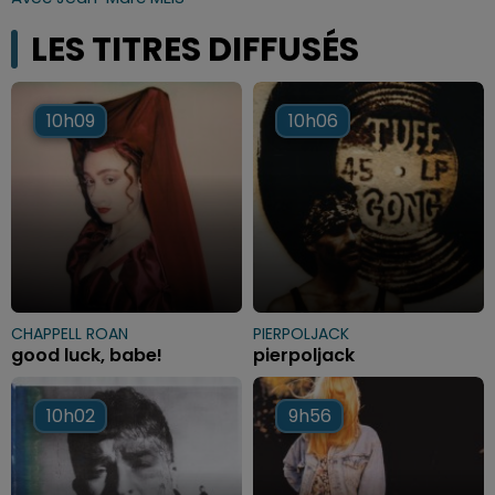
LES TITRES DIFFUSÉS
10h09
10h09
10h06
10h06
CHAPPELL ROAN
PIERPOLJACK
good luck, babe!
pierpoljack
10h02
10h02
9h56
9h56