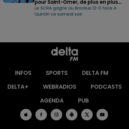
pour Saint-Omer, de plus en plus...
Le SCRA gagne au Brockus 12-0 face à
Quintin ce samedi soir.
INFOS
SPORTS
DELTA FM
DELTA+
WEBRADIOS
PODCASTS
AGENDA
PUB