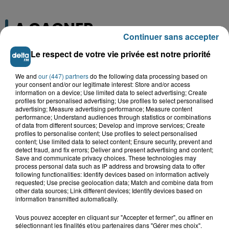
A GAGNER
Continuer sans accepter
Le respect de votre vie privée est notre priorité
We and
our (447) partners
do the following data processing based on
your consent and/or our legitimate interest: Store and/or access
information on a device; Use limited data to select advertising; Create
profiles for personalised advertising; Use profiles to select personalised
advertising; Measure advertising performance; Measure content
performance; Understand audiences through statistics or combinations
of data from different sources; Develop and improve services; Create
profiles to personalise content; Use profiles to select personalised
content; Use limited data to select content; Ensure security, prevent and
detect fraud, and fix errors; Deliver and present advertising and content;
Save and communicate privacy choices. These technologies may
Grand jeu de l'été : les cabines de plages
process personal data such as IP address and browsing data to offer
following functionalities: Identify devices based on information actively
requested; Use precise geolocation data; Match and combine data from
Gagnez vos entrées pour Dennlys
other data sources; Link different devices; Identify devices based on
Parc
information transmitted automatically.
Vous pouvez accepter en cliquant sur "Accepter et fermer", ou affiner en
sélectionnant les finalités et/ou partenaires dans "Gérer mes choix".