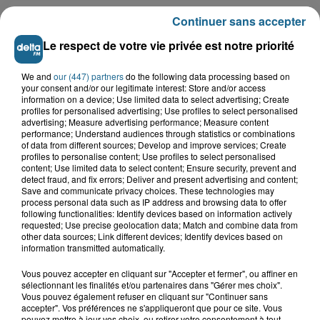
Continuer sans accepter
Le respect de votre vie privée est notre priorité
We and
our (447) partners
do the following data processing based on
your consent and/or our legitimate interest: Store and/or access
information on a device; Use limited data to select advertising; Create
profiles for personalised advertising; Use profiles to select personalised
advertising; Measure advertising performance; Measure content
performance; Understand audiences through statistics or combinations
of data from different sources; Develop and improve services; Create
profiles to personalise content; Use profiles to select personalised
content; Use limited data to select content; Ensure security, prevent and
Grand jeu de l'été : les cabines de plages
detect fraud, and fix errors; Deliver and present advertising and content;
Save and communicate privacy choices. These technologies may
Gagnez vos entrées pour Dennlys
process personal data such as IP address and browsing data to offer
Parc
following functionalities: Identify devices based on information actively
requested; Use precise geolocation data; Match and combine data from
other data sources; Link different devices; Identify devices based on
information transmitted automatically.
Vous pouvez accepter en cliquant sur "Accepter et fermer", ou affiner en
Gagnez vos entrées pour le parc
sélectionnant les finalités et/ou partenaires dans "Gérer mes choix".
Bagatelle
Vous pouvez également refuser en cliquant sur "Continuer sans
accepter". Vos préférences ne s'appliqueront que pour ce site. Vous
pouvez mettre à jour vos choix, ou retirer votre consentement à tout