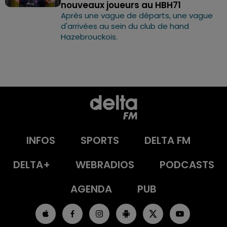
nouveaux joueurs au HBH71
Après une vague de départs, une vague
d'arrivées au sein du club de hand
Hazebrouckois.
INFOS
SPORTS
DELTA FM
DELTA+
WEBRADIOS
PODCASTS
AGENDA
PUB