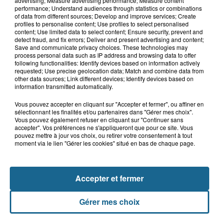
advertising; Measure advertising performance; Measure content
performance; Understand audiences through statistics or combinations
of data from different sources; Develop and improve services; Create
profiles to personalise content; Use profiles to select personalised
content; Use limited data to select content; Ensure security, prevent and
detect fraud, and fix errors; Deliver and present advertising and content;
Gagnez vos entrées pour le parc
Save and communicate privacy choices. These technologies may
Bagatelle
process personal data such as IP address and browsing data to offer
following functionalities: Identify devices based on information actively
requested; Use precise geolocation data; Match and combine data from
other data sources; Link different devices; Identify devices based on
information transmitted automatically.
Gagnez vos entrées pour Plopsaland
Vous pouvez accepter en cliquant sur "Accepter et fermer", ou affiner en
sélectionnant les finalités et/ou partenaires dans "Gérer mes choix".
Vous pouvez également refuser en cliquant sur "Continuer sans
accepter". Vos préférences ne s'appliqueront que pour ce site. Vous
pouvez mettre à jour vos choix, ou retirer votre consentement à tout
moment via le lien "Gérer les cookies" situé en bas de chaque page.
+ DE CADEAUX
Accepter et fermer
Gérer mes choix