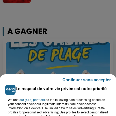
A GAGNER
Continuer sans accepter
Le respect de votre vie privée est notre priorité
We and
our (447) partners
do the following data processing based on
Grand jeu de l'été : les cabines de plages
your consent and/or our legitimate interest: Store and/or access
information on a device; Use limited data to select advertising; Create
Gagnez vos entrées pour Dennlys
profiles for personalised advertising; Use profiles to select personalised
Parc