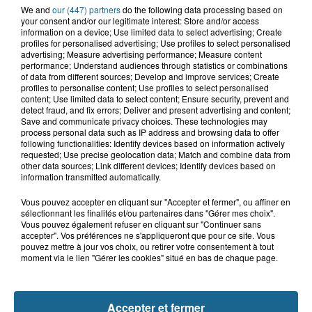
We and
our (447) partners
do the following data processing based on
your consent and/or our legitimate interest: Store and/or access
information on a device; Use limited data to select advertising; Create
profiles for personalised advertising; Use profiles to select personalised
advertising; Measure advertising performance; Measure content
performance; Understand audiences through statistics or combinations
Grand jeu de l'été : les cabines de plages
of data from different sources; Develop and improve services; Create
profiles to personalise content; Use profiles to select personalised
Gagnez vos entrées pour Dennlys
content; Use limited data to select content; Ensure security, prevent and
Parc
detect fraud, and fix errors; Deliver and present advertising and content;
Save and communicate privacy choices. These technologies may
process personal data such as IP address and browsing data to offer
following functionalities: Identify devices based on information actively
requested; Use precise geolocation data; Match and combine data from
other data sources; Link different devices; Identify devices based on
Gagnez vos entrées pour le parc
information transmitted automatically.
Bagatelle
Vous pouvez accepter en cliquant sur "Accepter et fermer", ou affiner en
sélectionnant les finalités et/ou partenaires dans "Gérer mes choix".
Vous pouvez également refuser en cliquant sur "Continuer sans
accepter". Vos préférences ne s'appliqueront que pour ce site. Vous
pouvez mettre à jour vos choix, ou retirer votre consentement à tout
Gagnez vos entrées pour Plopsaland
moment via le lien "Gérer les cookies" situé en bas de chaque page.
Accepter et fermer