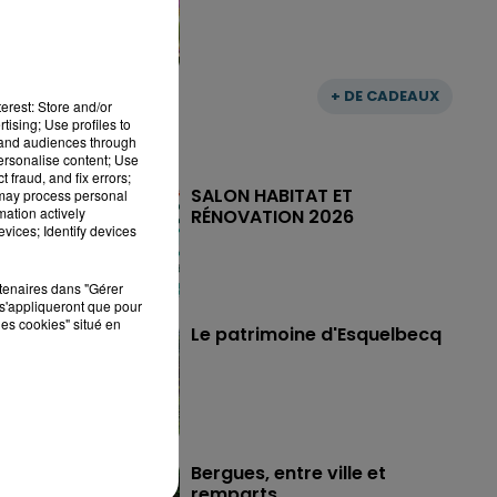
+ DE CADEAUX
erest: Store and/or
tising; Use profiles to
tand audiences through
personalise content; Use
 fraud, and fix errors;
SALON HABITAT ET
 may process personal
mation actively
RÉNOVATION 2026
vices; Identify devices
rtenaires dans "Gérer
s'appliqueront que pour
les cookies" situé en
Le patrimoine d'Esquelbecq
Bergues, entre ville et
remparts