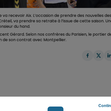
e va recevoir Aix. L’occasion de prendre des nouvelles de
éteil, va prendre sa retraite à l’issue de cette saison. U
onsieur du hand.
cent Gérard. Selon nos confrères du Parisien, le portier d
fin de son contrat avec Montpellier.
Contin