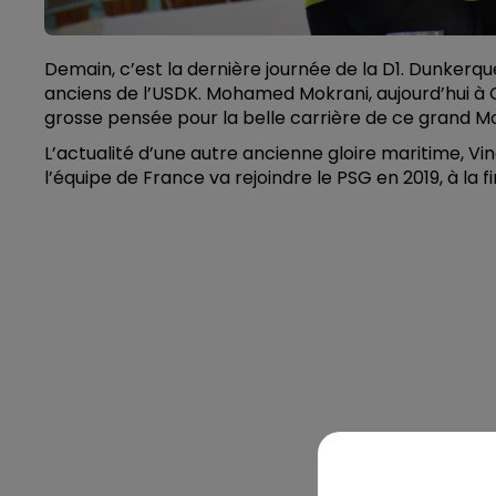
Demain, c’est la dernière journée de la D1. Dunkerqu
anciens de l’USDK. Mohamed Mokrani, aujourd’hui à Cr
grosse pensée pour la belle carrière de ce grand M
L’actualité d’une autre ancienne gloire maritime, Vin
l’équipe de France va rejoindre le PSG en 2019, à la 