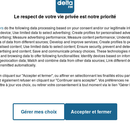
Le respect de votre vie privée est notre priorité
ers
do the following data processing based on your consent and/or our legitimate int
device; Use limited data to select advertising; Create profiles for personalised adver
vertising; Measure advertising performance; Measure content performance; Unders
ns of data from different sources; Develop and improve services; Create profiles to 
alised content; Use limited data to select content; Ensure security, prevent and detect
ertising and content; Save and communicate privacy choices. These technologies
and browsing data to offer following functionalities: Identify devices based on infor
eolocation data; Match and combine data from other data sources; Link different de
nsmitted automatically.
cliquant sur "Accepter et fermer", ou affiner en sélectionnant les finalités et/ou pa
 également refuser en cliquant sur "Continuer sans accepter". Vos préférences ne 
tre à jour vos choix, ou retirer votre consentement à tout moment via le lien "Gérer 
Gérer mes choix
Accepter et fermer