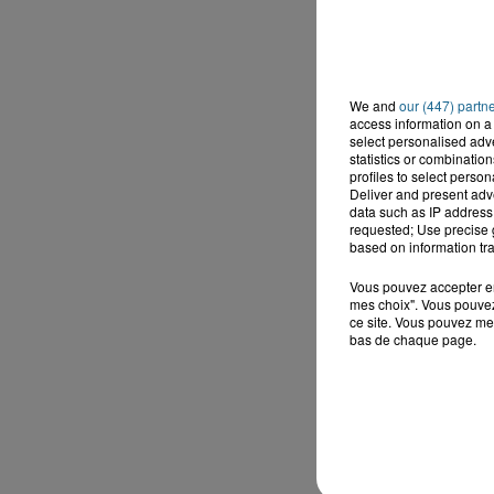
We and
our (447) partn
access information on a 
select personalised ad
statistics or combinatio
profiles to select person
Deliver and present adv
data such as IP address 
requested; Use precise g
based on information tra
Vous pouvez accepter en 
mes choix". Vous pouvez
ce site. Vous pouvez met
bas de chaque page.