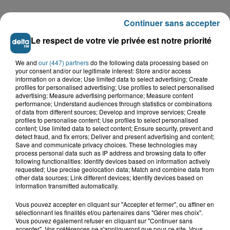
A GAGNER
Continuer sans accepter
Le respect de votre vie privée est notre priorité
We and
our (447) partners
do the following data processing based on
your consent and/or our legitimate interest: Store and/or access
information on a device; Use limited data to select advertising; Create
profiles for personalised advertising; Use profiles to select personalised
advertising; Measure advertising performance; Measure content
performance; Understand audiences through statistics or combinations
of data from different sources; Develop and improve services; Create
profiles to personalise content; Use profiles to select personalised
content; Use limited data to select content; Ensure security, prevent and
detect fraud, and fix errors; Deliver and present advertising and content;
Save and communicate privacy choices. These technologies may
process personal data such as IP address and browsing data to offer
Grand jeu de l'été : les cabines de plages
following functionalities: Identify devices based on information actively
requested; Use precise geolocation data; Match and combine data from
other data sources; Link different devices; Identify devices based on
Gagnez vos entrées pour Dennlys
information transmitted automatically.
Parc
Vous pouvez accepter en cliquant sur "Accepter et fermer", ou affiner en
sélectionnant les finalités et/ou partenaires dans "Gérer mes choix".
Vous pouvez également refuser en cliquant sur "Continuer sans
accepter". Vos préférences ne s'appliqueront que pour ce site. Vous