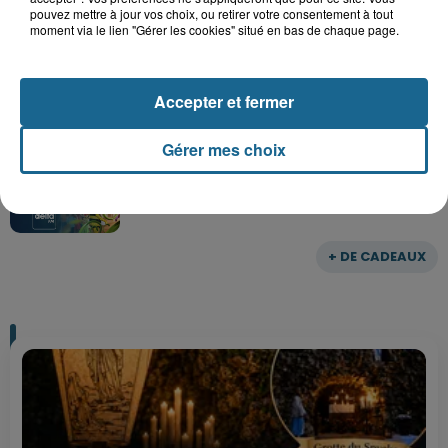
pouvez mettre à jour vos choix, ou retirer votre consentement à tout
Gagnez vos entrées pour le parc
moment via le lien "Gérer les cookies" situé en bas de chaque page.
Bagatelle
Accepter et fermer
Gagnez vos entrées pour Plopsaland
Gérer mes choix
+ DE CADEAUX