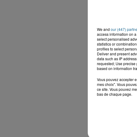
We and
our (447) partn
access information on a 
select personalised ad
statistics or combinatio
profiles to select person
Deliver and present adv
data such as IP address 
requested; Use precise g
based on information tra
Vous pouvez accepter en 
mes choix". Vous pouvez
ce site. Vous pouvez met
bas de chaque page.