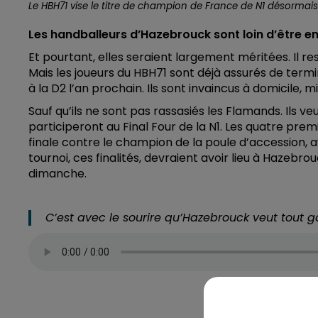
Le HBH71 vise le titre de champion de France de N1 désormais
Les handballeurs d’Hazebrouck sont loin d’être 
Et pourtant, elles seraient largement méritées. Il r
Mais les joueurs du HBH71 sont déjà assurés de term
à la D2 l’an prochain. Ils sont invaincus à domicile, 
Sauf qu’ils ne sont pas rassasiés les Flamands. Ils v
participeront au Final Four de la N1. Les quatre pre
finale contre le champion de la poule d’accession, a
tournoi, ces finalités, devraient avoir lieu à Hazebro
dimanche.
C’est avec le sourire qu’Hazebrouck veut tout g