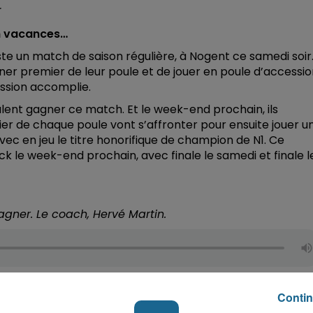
.
en vacances…
este un match de saison régulière, à Nogent ce samedi soir
iner premier de leur poule et de jouer en poule d’accessi
mission accomplie.
eulent gagner ce match. Et le week-end prochain, ils
mier de chaque poule vont s’affronter pour ensuite jouer u
vec en jeu le titre honorifique de champion de N1. Ce
uck le week-end prochain, avec finale le samedi et finale l
agner. Le coach, Hervé Martin.
Contin