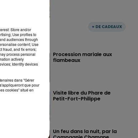
+ DE CADEAUX
erest: Store and/or
tising; Use profiles to
tand audiences through
personalise content; Use
 fraud, and fix errors;
Procession mariale aux
 may process personal
mation actively
flambeaux
vices; Identify devices
rtenaires dans "Gérer
s'appliqueront que pour
les cookies" situé en
Visite libre du Phare de
Petit-Fort-Philippe
Un feu dans la nuit, par la
Compagnie Chamane