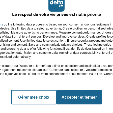
Le respect de votre vie privée est notre priorité
ers
do the following data processing based on your consent and/or our legitimate int
device; Use limited data to select advertising; Create profiles for personalised adver
vertising; Measure advertising performance; Measure content performance; Unders
ns of data from different sources; Develop and improve services; Create profiles to 
alised content; Use limited data to select content; Ensure security, prevent and detect
ertising and content; Save and communicate privacy choices. These technologies
and browsing data to offer following functionalities: Identify devices based on infor
eolocation data; Match and combine data from other data sources; Link different de
nsmitted automatically.
cliquant sur "Accepter et fermer", ou affiner en sélectionnant les finalités et/ou pa
 également refuser en cliquant sur "Continuer sans accepter". Vos préférences ne 
tre à jour vos choix, ou retirer votre consentement à tout moment via le lien "Gérer 
Gérer mes choix
Accepter et fermer