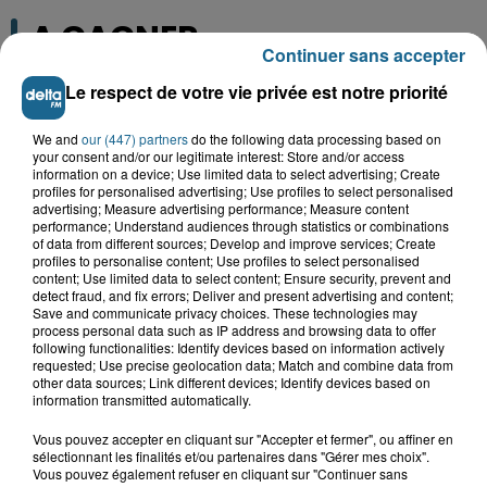
A GAGNER
Continuer sans accepter
Le respect de votre vie privée est notre priorité
We and
our (447) partners
do the following data processing based on
your consent and/or our legitimate interest: Store and/or access
information on a device; Use limited data to select advertising; Create
profiles for personalised advertising; Use profiles to select personalised
advertising; Measure advertising performance; Measure content
performance; Understand audiences through statistics or combinations
of data from different sources; Develop and improve services; Create
profiles to personalise content; Use profiles to select personalised
content; Use limited data to select content; Ensure security, prevent and
detect fraud, and fix errors; Deliver and present advertising and content;
Save and communicate privacy choices. These technologies may
Grand jeu de l'été : les cabines de plages
process personal data such as IP address and browsing data to offer
following functionalities: Identify devices based on information actively
requested; Use precise geolocation data; Match and combine data from
Gagnez vos entrées pour Dennlys
other data sources; Link different devices; Identify devices based on
Parc
information transmitted automatically.
Vous pouvez accepter en cliquant sur "Accepter et fermer", ou affiner en
sélectionnant les finalités et/ou partenaires dans "Gérer mes choix".
Vous pouvez également refuser en cliquant sur "Continuer sans