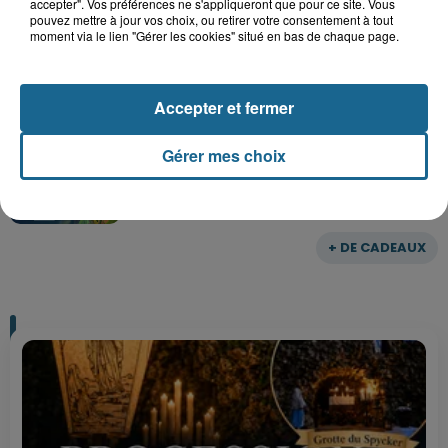
accepter". Vos préférences ne s'appliqueront que pour ce site. Vous
Gagnez vos entrées pour le parc
pouvez mettre à jour vos choix, ou retirer votre consentement à tout
Bagatelle
moment via le lien "Gérer les cookies" situé en bas de chaque page.
Accepter et fermer
Gagnez vos entrées pour Plopsaland
Gérer mes choix
+ DE CADEAUX