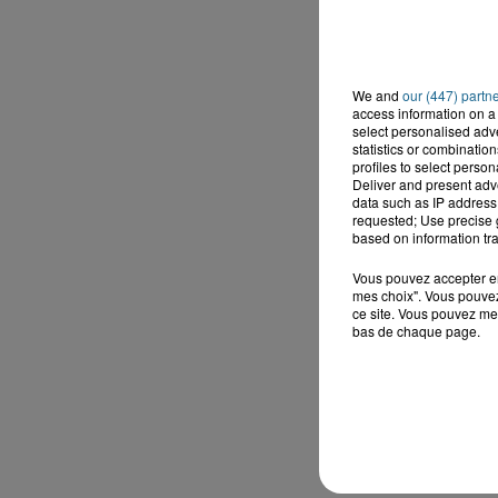
We and
our (447) partn
access information on a 
select personalised ad
statistics or combinatio
profiles to select person
Deliver and present adv
data such as IP address 
requested; Use precise g
based on information tra
Vous pouvez accepter en 
mes choix". Vous pouvez
ce site. Vous pouvez met
bas de chaque page.