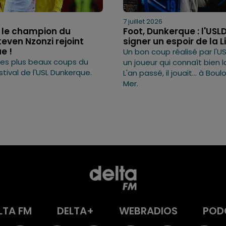
6
7 juillet 2026
: le champion du
Foot, Dunkerque : l'USLD
even Nzonzi rejoint
signer un espoir de la Li
e !
Un bon coup réalisé par l'U
 des plus beaux coups du
un joueur qui connaît bien la
tival de l'USL Dunkerque.
L'an passé, il jouait... à Bou
Mer.
LTA FM
DELTA+
WEBRADIOS
POD