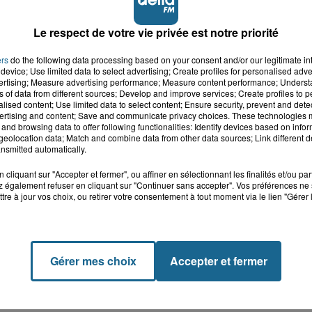
Le respect de votre vie privée est notre priorité
ers
do the following data processing based on your consent and/or our legitimate int
device; Use limited data to select advertising; Create profiles for personalised adver
vertising; Measure advertising performance; Measure content performance; Unders
ns of data from different sources; Develop and improve services; Create profiles to 
alised content; Use limited data to select content; Ensure security, prevent and detect
ertising and content; Save and communicate privacy choices. These technologies
and browsing data to offer following functionalities: Identify devices based on infor
eolocation data; Match and combine data from other data sources; Link different de
nsmitted automatically.
cliquant sur "Accepter et fermer", ou affiner en sélectionnant les finalités et/ou pa
 également refuser en cliquant sur "Continuer sans accepter". Vos préférences ne 
tre à jour vos choix, ou retirer votre consentement à tout moment via le lien "Gérer 
Gérer mes choix
Accepter et fermer