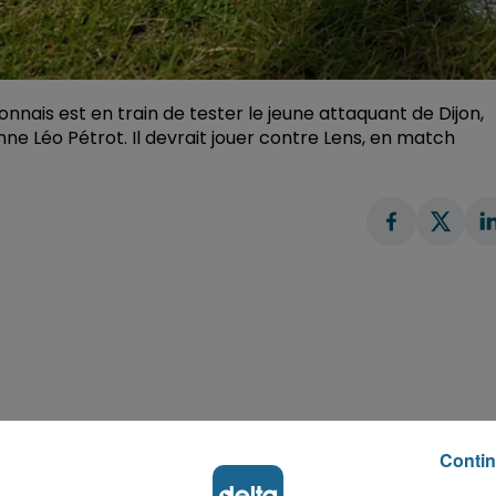
onnais est en train de tester le jeune attaquant de Dijon,
ne Léo Pétrot. Il devrait jouer contre Lens, en match
Contin