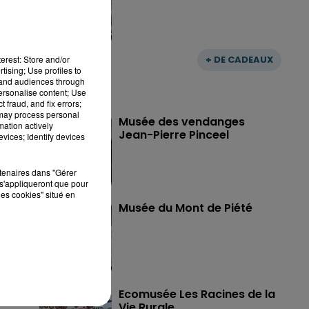
+ DE CADEAUX
erest: Store and/or
tising; Use profiles to
tand audiences through
personalise content; Use
 fraud, and fix errors;
 may process personal
Musée des vendanges
mation actively
Jean-Pierre Pinceel
vices; Identify devices
rtenaires dans "Gérer
s'appliqueront que pour
les cookies" situé en
Musée du Mont de Piété
Ecomusée Les Racines de la
Vie Rurale