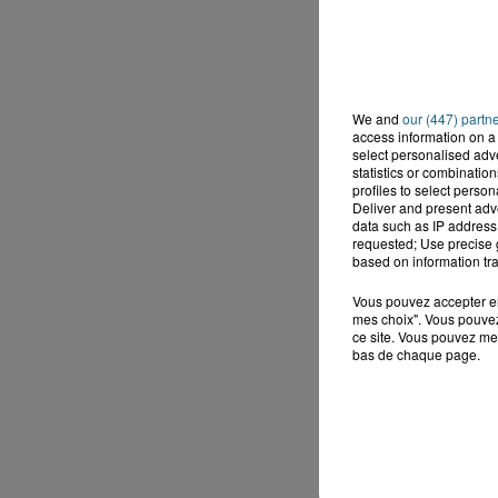
We and
our (447) partn
access information on a 
select personalised ad
statistics or combinatio
profiles to select person
Deliver and present adv
data such as IP address 
requested; Use precise g
based on information tra
Vous pouvez accepter en 
mes choix". Vous pouvez
ce site. Vous pouvez met
bas de chaque page.