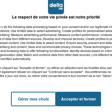
Le respect de votre vie privée est notre priorité
ers
do the following data processing based on your consent and/or our legitimate int
device; Use limited data to select advertising; Create profiles for personalised adver
vertising; Measure advertising performance; Measure content performance; Unders
ns of data from different sources; Develop and improve services; Create profiles to 
alised content; Use limited data to select content; Ensure security, prevent and detect
ertising and content; Save and communicate privacy choices. These technologies
and browsing data to offer following functionalities: Identify devices based on infor
eolocation data; Match and combine data from other data sources; Link different de
nsmitted automatically.
cliquant sur "Accepter et fermer", ou affiner en sélectionnant les finalités et/ou pa
 également refuser en cliquant sur "Continuer sans accepter". Vos préférences ne 
tre à jour vos choix, ou retirer votre consentement à tout moment via le lien "Gérer 
Gérer mes choix
Accepter et fermer