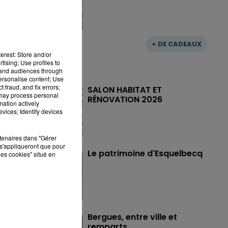
+ DE CADEAUX
erest: Store and/or
tising; Use profiles to
tand audiences through
personalise content; Use
 fraud, and fix errors;
SALON HABITAT ET
 may process personal
RÉNOVATION 2026
mation actively
vices; Identify devices
rtenaires dans "Gérer
s'appliqueront que pour
Le patrimoine d'Esquelbecq
les cookies" situé en
Bergues, entre ville et
remparts