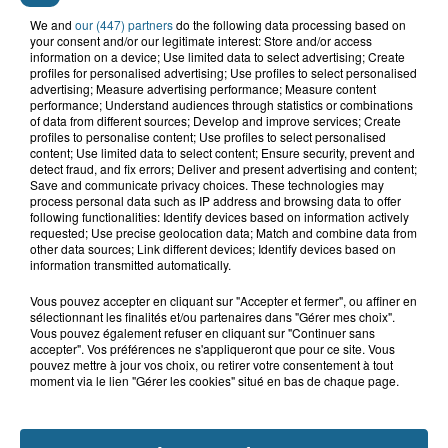
We and
our (447) partners
do the following data processing based on
your consent and/or our legitimate interest: Store and/or access
information on a device; Use limited data to select advertising; Create
profiles for personalised advertising; Use profiles to select personalised
advertising; Measure advertising performance; Measure content
Grand jeu de l'été : les cabines de plages
performance; Understand audiences through statistics or combinations
of data from different sources; Develop and improve services; Create
Gagnez vos entrées pour Dennlys
profiles to personalise content; Use profiles to select personalised
Parc
content; Use limited data to select content; Ensure security, prevent and
detect fraud, and fix errors; Deliver and present advertising and content;
Save and communicate privacy choices. These technologies may
process personal data such as IP address and browsing data to offer
following functionalities: Identify devices based on information actively
requested; Use precise geolocation data; Match and combine data from
Gagnez vos entrées pour le parc
other data sources; Link different devices; Identify devices based on
information transmitted automatically.
Bagatelle
Vous pouvez accepter en cliquant sur "Accepter et fermer", ou affiner en
sélectionnant les finalités et/ou partenaires dans "Gérer mes choix".
Vous pouvez également refuser en cliquant sur "Continuer sans
accepter". Vos préférences ne s'appliqueront que pour ce site. Vous
Gagnez vos entrées pour Plopsaland
pouvez mettre à jour vos choix, ou retirer votre consentement à tout
moment via le lien "Gérer les cookies" situé en bas de chaque page.