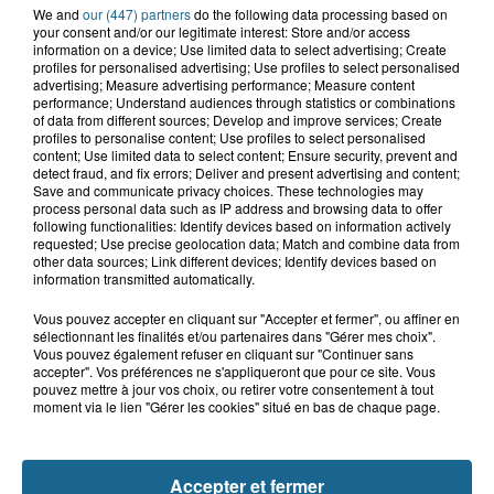
We and
our (447) partners
do the following data processing based on
your consent and/or our legitimate interest: Store and/or access
information on a device; Use limited data to select advertising; Create
profiles for personalised advertising; Use profiles to select personalised
Grand jeu de l'été : les cabines de plages
advertising; Measure advertising performance; Measure content
performance; Understand audiences through statistics or combinations
of data from different sources; Develop and improve services; Create
Gagnez vos entrées pour Dennlys
profiles to personalise content; Use profiles to select personalised
Parc
content; Use limited data to select content; Ensure security, prevent and
detect fraud, and fix errors; Deliver and present advertising and content;
Save and communicate privacy choices. These technologies may
process personal data such as IP address and browsing data to offer
following functionalities: Identify devices based on information actively
requested; Use precise geolocation data; Match and combine data from
Gagnez vos entrées pour le parc
other data sources; Link different devices; Identify devices based on
Bagatelle
information transmitted automatically.
Vous pouvez accepter en cliquant sur "Accepter et fermer", ou affiner en
sélectionnant les finalités et/ou partenaires dans "Gérer mes choix".
Vous pouvez également refuser en cliquant sur "Continuer sans
accepter". Vos préférences ne s'appliqueront que pour ce site. Vous
Gagnez vos entrées pour Plopsaland
pouvez mettre à jour vos choix, ou retirer votre consentement à tout
moment via le lien "Gérer les cookies" situé en bas de chaque page.
Accepter et fermer