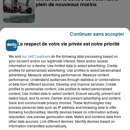
plein de nouveaux marins
Continuer sans accepter
Le respect de votre vie privée est notre priorité
A GAGNER
We and
our (447) partners
do the following data processing based on
your consent and/or our legitimate interest: Store and/or access
information on a device; Use limited data to select advertising; Create
profiles for personalised advertising; Use profiles to select personalised
advertising; Measure advertising performance; Measure content
performance; Understand audiences through statistics or combinations
of data from different sources; Develop and improve services; Create
profiles to personalise content; Use profiles to select personalised
content; Use limited data to select content; Ensure security, prevent and
detect fraud, and fix errors; Deliver and present advertising and content;
Save and communicate privacy choices. These technologies may
process personal data such as IP address and browsing data to offer
following functionalities: Identify devices based on information actively
requested; Use precise geolocation data; Match and combine data from
other data sources; Link different devices; Identify devices based on
information transmitted automatically.