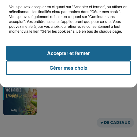
Grand jeu de l'été : les cabines de plages
Vous pouvez accepter en cliquant sur "Accepter et fermer", ou affiner en
sélectionnant les finalités et/ou partenaires dans "Gérer mes choix".
Gagnez vos entrées pour Dennlys
Vous pouvez également refuser en cliquant sur "Continuer sans
Parc
accepter". Vos préférences ne s'appliqueront que pour ce site. Vous
pouvez mettre à jour vos choix, ou retirer votre consentement à tout
moment via le lien "Gérer les cookies" situé en bas de chaque page.
Gagnez vos entrées pour le parc
Accepter et fermer
Bagatelle
Gérer mes choix
Gagnez vos entrées pour Plopsaland
+ DE CADEAUX