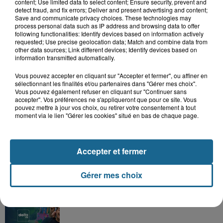
content; Use limited data to select content; Ensure security, prevent and
detect fraud, and fix errors; Deliver and present advertising and content;
Save and communicate privacy choices. These technologies may
process personal data such as IP address and browsing data to offer
following functionalities: Identify devices based on information actively
requested; Use precise geolocation data; Match and combine data from
other data sources; Link different devices; Identify devices based on
information transmitted automatically.
Vous pouvez accepter en cliquant sur "Accepter et fermer", ou affiner en
sélectionnant les finalités et/ou partenaires dans "Gérer mes choix".
Vous pouvez également refuser en cliquant sur "Continuer sans
accepter". Vos préférences ne s'appliqueront que pour ce site. Vous
Grand jeu de l'été : les cabines de plages
pouvez mettre à jour vos choix, ou retirer votre consentement à tout
moment via le lien "Gérer les cookies" situé en bas de chaque page.
Gagnez vos entrées pour Dennlys
Parc
Accepter et fermer
Gérer mes choix
Gagnez vos entrées pour le parc
Bagatelle