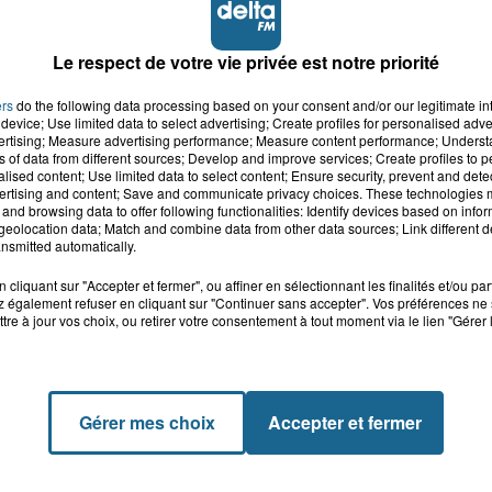
Le respect de votre vie privée est notre priorité
ers
do the following data processing based on your consent and/or our legitimate int
device; Use limited data to select advertising; Create profiles for personalised adver
vertising; Measure advertising performance; Measure content performance; Unders
ns of data from different sources; Develop and improve services; Create profiles to 
alised content; Use limited data to select content; Ensure security, prevent and detect
ertising and content; Save and communicate privacy choices. These technologies
and browsing data to offer following functionalities: Identify devices based on infor
eolocation data; Match and combine data from other data sources; Link different de
nsmitted automatically.
cliquant sur "Accepter et fermer", ou affiner en sélectionnant les finalités et/ou pa
 également refuser en cliquant sur "Continuer sans accepter". Vos préférences ne 
tre à jour vos choix, ou retirer votre consentement à tout moment via le lien "Gérer 
Gérer mes choix
Accepter et fermer