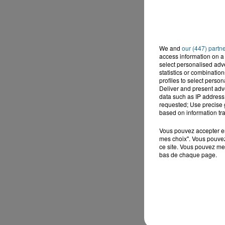
We and
our (447) partn
access information on a 
select personalised ad
statistics or combinatio
profiles to select person
Deliver and present adv
data such as IP address 
requested; Use precise g
based on information tra
Vous pouvez accepter en 
mes choix". Vous pouvez
ce site. Vous pouvez met
bas de chaque page.