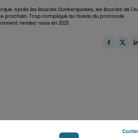
que. Après les Boucles Dunkerquoises, les Boucles de l'A
bre prochain. Trop compliqué au niveau du protocole
 donnent rendez-vous en 2021.
Contin