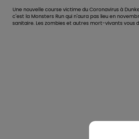
Une nouvelle course victime du Coronavirus à Dunker
c'est la Monsters Run qui n'aura pas lieu en novem
sanitaire. Les zombies et autres mort-vivants vous