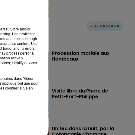
+ DE CADEAUX
erest: Store and/or
tising; Use profiles to
tand audiences through
personalise content; Use
 fraud, and fix errors;
Procession mariale aux
 may process personal
mation actively
flambeaux
vices; Identify devices
rtenaires dans "Gérer
s'appliqueront que pour
les cookies" situé en
Visite libre du Phare de
Petit-Fort-Philippe
Un feu dans la nuit, par la
Compagnie Chamane