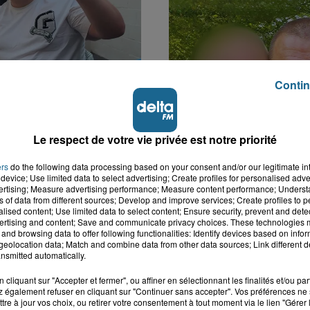
Contin
Le respect de votre vie privée est notre priorité
k : victime d'un
Disparition inquiétante
 Lucas s'en est allé
Cappelle-la-Grande : M
ers
do the following data processing based on your consent and/or our legitimate int
nt...
41 ans...
device; Use limited data to select advertising; Create profiles for personalised adver
vertising; Measure advertising performance; Measure content performance; Unders
ns of data from different sources; Develop and improve services; Create profiles to 
alised content; Use limited data to select content; Ensure security, prevent and detect
ertising and content; Save and communicate privacy choices. These technologies
and browsing data to offer following functionalities: Identify devices based on infor
eolocation data; Match and combine data from other data sources; Link different de
nsmitted automatically.
cliquant sur "Accepter et fermer", ou affiner en sélectionnant les finalités et/ou pa
 également refuser en cliquant sur "Continuer sans accepter". Vos préférences ne 
tre à jour vos choix, ou retirer votre consentement à tout moment via le lien "Gérer 