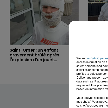
Saint-Omer : un enfant
Hazebrouc
gravement brûlé après
accident,
We and
our (447) partn
l'explosion d'un jouet...
brutaleme
access information on a 
select personalised ad
statistics or combinatio
profiles to select person
Deliver and present adv
data such as IP address 
requested; Use precise g
based on information tra
Vous pouvez accepter en 
mes choix". Vous pouvez
ce site. Vous pouvez met