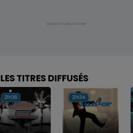
LES TITRES DIFFUSÉS
21h38
21h38
21h34
21h34