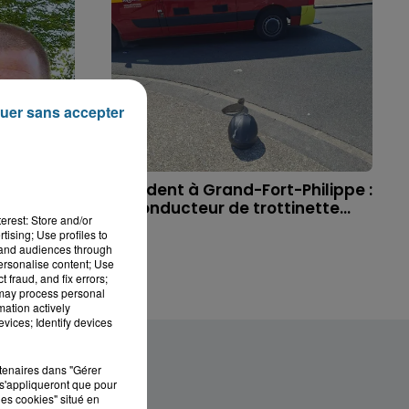
uer sans accepter
 à
Accident à Grand-Fort-Philippe :
ichael,
le conducteur de trottinette...
erest: Store and/or
tising; Use profiles to
tand audiences through
personalise content; Use
 fraud, and fix errors;
 may process personal
mation actively
vices; Identify devices
rtenaires dans "Gérer
s'appliqueront que pour
les cookies" situé en