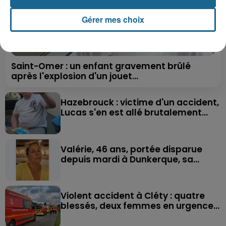
Gérer mes choix
Saint-Omer : un enfant gravement brûlé
après l'explosion d'un jouet...
Hazebrouck : victime d'un accident,
Lucas s'en est allé brutalement...
Valérie, 46 ans, portée disparue
depuis mardi à Dunkerque, sa...
Violent accident à Cléty : quatre
blessés, deux femmes en urgence...