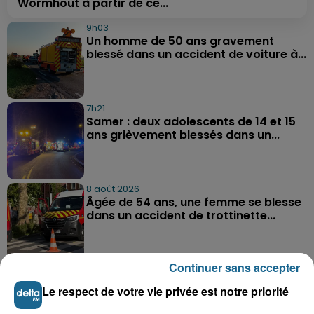
Wormhout à partir de ce...
9h03
Un homme de 50 ans gravement
blessé dans un accident de voiture à...
7h21
Samer : deux adolescents de 14 et 15
ans grièvement blessés dans un...
8 août 2026
Âgée de 54 ans, une femme se blesse
dans un accident de trottinette...
Continuer sans accepter
TOUTE L'ACTU LOCALE
Le respect de votre vie privée est notre priorité