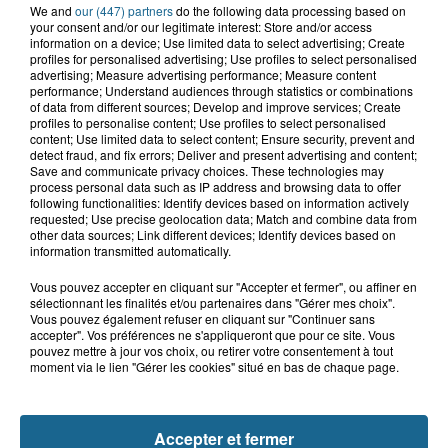
We and
our (447) partners
do the following data processing based on
your consent and/or our legitimate interest: Store and/or access
information on a device; Use limited data to select advertising; Create
profiles for personalised advertising; Use profiles to select personalised
advertising; Measure advertising performance; Measure content
performance; Understand audiences through statistics or combinations
of data from different sources; Develop and improve services; Create
profiles to personalise content; Use profiles to select personalised
content; Use limited data to select content; Ensure security, prevent and
detect fraud, and fix errors; Deliver and present advertising and content;
Save and communicate privacy choices. These technologies may
process personal data such as IP address and browsing data to offer
following functionalities: Identify devices based on information actively
requested; Use precise geolocation data; Match and combine data from
other data sources; Link different devices; Identify devices based on
information transmitted automatically.
LE TOP DE L'ACTU
Vous pouvez accepter en cliquant sur "Accepter et fermer", ou affiner en
sélectionnant les finalités et/ou partenaires dans "Gérer mes choix".
Vous pouvez également refuser en cliquant sur "Continuer sans
accepter". Vos préférences ne s'appliqueront que pour ce site. Vous
pouvez mettre à jour vos choix, ou retirer votre consentement à tout
moment via le lien "Gérer les cookies" situé en bas de chaque page.
Accepter et fermer