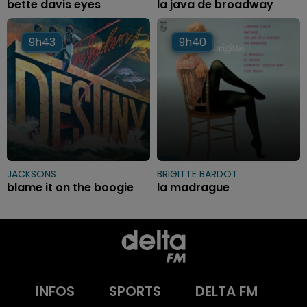
bette davis eyes
la java de broadway
9h43
9h43
9h40
9h40
JACKSONS
BRIGITTE BARDOT
blame it on the boogie
la madrague
INFOS
SPORTS
DELTA FM