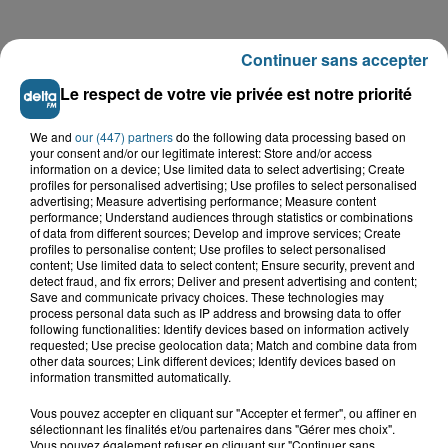
Continuer sans accepter
LE TOP DE L'ACTU
Le respect de votre vie privée est notre priorité
We and
our (447) partners
do the following data processing based on
your consent and/or our legitimate interest: Store and/or access
information on a device; Use limited data to select advertising; Create
profiles for personalised advertising; Use profiles to select personalised
advertising; Measure advertising performance; Measure content
performance; Understand audiences through statistics or combinations
of data from different sources; Develop and improve services; Create
profiles to personalise content; Use profiles to select personalised
content; Use limited data to select content; Ensure security, prevent and
detect fraud, and fix errors; Deliver and present advertising and content;
Save and communicate privacy choices. These technologies may
process personal data such as IP address and browsing data to offer
following functionalities: Identify devices based on information actively
requested; Use precise geolocation data; Match and combine data from
Saint-Omer : un enfant gravement brûlé
other data sources; Link different devices; Identify devices based on
après l'explosion d'un jouet...
information transmitted automatically.
Vous pouvez accepter en cliquant sur "Accepter et fermer", ou affiner en
Hazebrouck : victime d'un accident,
sélectionnant les finalités et/ou partenaires dans "Gérer mes choix".
Vous pouvez également refuser en cliquant sur "Continuer sans