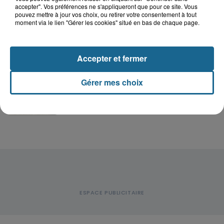
Lucas s'en est allé brutalement...
accepter". Vos préférences ne s'appliqueront que pour ce site. Vous
pouvez mettre à jour vos choix, ou retirer votre consentement à tout
moment via le lien "Gérer les cookies" situé en bas de chaque page.
Disparition inquiétante à Cappelle-
la-Grande : Michael, 41 ans...
Accepter et fermer
Gérer mes choix
Accident à Grand-Fort-Philippe : le
conducteur de trottinette...