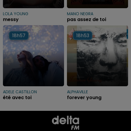
LOLA YOUNG
MANO NEGRA
messy
pas assez de toi
18h57
18h57
18h53
18h53
ADELE CASTILLON
ALPHAVILLE
été avec toi
forever young