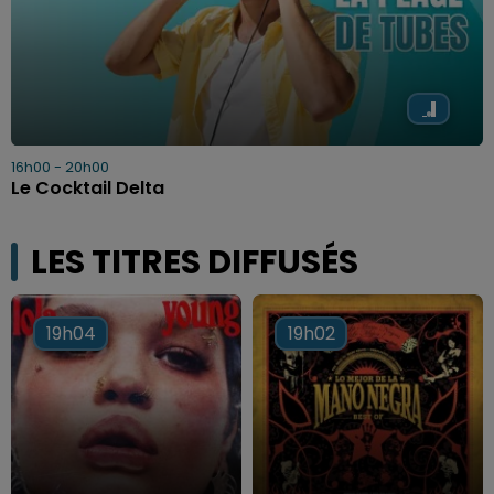
16h00 - 20h00
Le Cocktail Delta
LES TITRES DIFFUSÉS
19h04
19h04
19h02
19h02