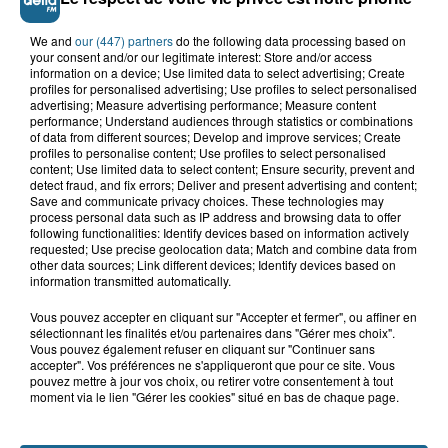
We and
our (447) partners
do the following data processing based on
your consent and/or our legitimate interest: Store and/or access
information on a device; Use limited data to select advertising; Create
profiles for personalised advertising; Use profiles to select personalised
advertising; Measure advertising performance; Measure content
performance; Understand audiences through statistics or combinations
of data from different sources; Develop and improve services; Create
profiles to personalise content; Use profiles to select personalised
content; Use limited data to select content; Ensure security, prevent and
detect fraud, and fix errors; Deliver and present advertising and content;
Saint-Omer : un enfant gravement brûlé
Save and communicate privacy choices. These technologies may
après l'explosion d'un jouet...
process personal data such as IP address and browsing data to offer
following functionalities: Identify devices based on information actively
requested; Use precise geolocation data; Match and combine data from
Hazebrouck : victime d'un accident,
other data sources; Link different devices; Identify devices based on
Lucas s'en est allé brutalement...
information transmitted automatically.
Vous pouvez accepter en cliquant sur "Accepter et fermer", ou affiner en
sélectionnant les finalités et/ou partenaires dans "Gérer mes choix".
Vous pouvez également refuser en cliquant sur "Continuer sans
Valérie, 46 ans, portée disparue
accepter". Vos préférences ne s'appliqueront que pour ce site. Vous
depuis mardi à Dunkerque, sa...
pouvez mettre à jour vos choix, ou retirer votre consentement à tout
moment via le lien "Gérer les cookies" situé en bas de chaque page.