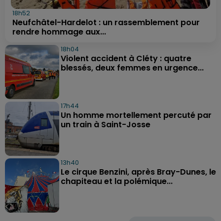
18h52
Neufchâtel-Hardelot : un rassemblement pour
rendre hommage aux...
18h04
Violent accident à Cléty : quatre
blessés, deux femmes en urgence...
17h44
Un homme mortellement percuté par
un train à Saint-Josse
13h40
Le cirque Benzini, après Bray-Dunes, le
chapiteau et la polémique...