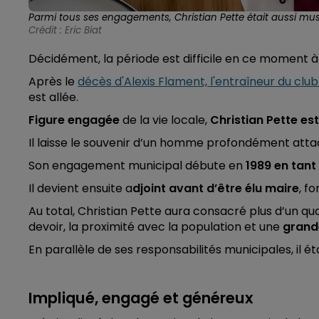
Parmi tous ses engagements, Christian Pette était aussi mus
Crédit :
Eric Biat
Décidément, la période est difficile en ce moment 
Après le
décès d'Alexis Flament, l'entraîneur du clu
est allée.
Figure engagée
de la vie locale,
Christian Pette es
Il laisse le souvenir d’un homme profondément attach
Son engagement municipal débute en
1989 en tant
Il devient ensuite a
djoint avant d’être élu maire
, f
Au total, Christian Pette aura consacré plus d’un quar
devoir, la proximité avec la population et une
grande
En parallèle de ses responsabilités municipales, il ét
Impliqué, engagé et généreux