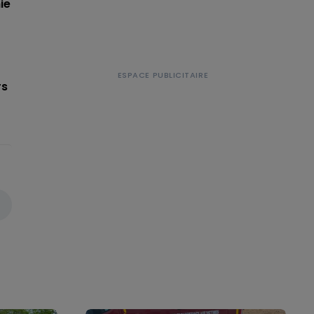
ie
rs