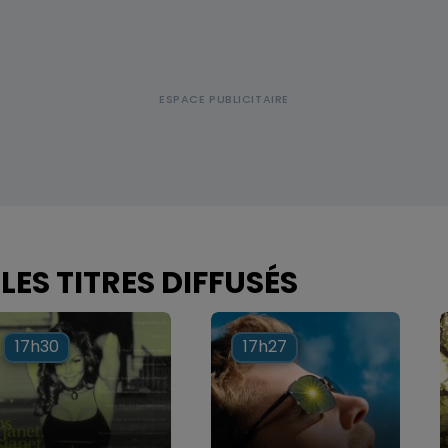
LES TITRES DIFFUSÉS
17h30
17h30
17h27
17h27