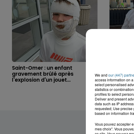
Saint-Omer : un enfant
Hazebrouc
gravement brûlé après
accident,
We and
our (447) partn
l'explosion d'un jouet...
brutaleme
access information on a 
select personalised ad
statistics or combinatio
profiles to select person
Deliver and present adv
data such as IP address 
requested; Use precise g
based on information tra
Vous pouvez accepter en 
mes choix". Vous pouvez
ce site. Vous pouvez met