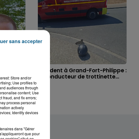
uer sans accepter
 à
Accident à Grand-Fort-Philippe :
ichael,
le conducteur de trottinette...
erest: Store and/or
tising; Use profiles to
tand audiences through
personalise content; Use
 fraud, and fix errors;
 may process personal
mation actively
vices; Identify devices
rtenaires dans "Gérer
s'appliqueront que pour
les cookies" situé en