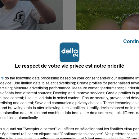
Contin
Le respect de votre vie privée est notre priorité
k : victime d'un
Disparition inquiétante
 Lucas s'en est allé
Cappelle-la-Grande : M
ers
do the following data processing based on your consent and/or our legitimate int
nt...
41 ans...
device; Use limited data to select advertising; Create profiles for personalised adver
vertising; Measure advertising performance; Measure content performance; Unders
ns of data from different sources; Develop and improve services; Create profiles to 
alised content; Use limited data to select content; Ensure security, prevent and detect
ertising and content; Save and communicate privacy choices. These technologies
and browsing data to offer following functionalities: Identify devices based on infor
eolocation data; Match and combine data from other data sources; Link different de
nsmitted automatically.
cliquant sur "Accepter et fermer", ou affiner en sélectionnant les finalités et/ou pa
 également refuser en cliquant sur "Continuer sans accepter". Vos préférences ne 
tre à jour vos choix, ou retirer votre consentement à tout moment via le lien "Gérer 