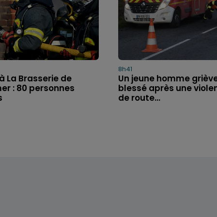
8h41
à La Brasserie de
Un jeune homme grièv
er : 80 personnes
blessé après une violen
s
de route...