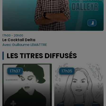
17h00 - 20h00
Le Cocktail Delta
Avec Guillaume LEMATTRE
LES TITRES DIFFUSÉS
17h37
17h37
17h35
17h35