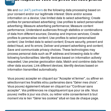
We and
our (447) partners
do the following data processing based on
your consent and/or our legitimate interest: Store and/or access
information on a device; Use limited data to select advertising; Create
profiles for personalised advertising; Use profiles to select personalised
advertising; Measure advertising performance; Measure content
performance; Understand audiences through statistics or combinations
of data from different sources; Develop and improve services; Create
profiles to personalise content; Use profiles to select personalised
content; Use limited data to select content; Ensure security, prevent and
detect fraud, and fix errors; Deliver and present advertising and content;
Saint-Omer : un enfant gravement brûlé
Save and communicate privacy choices. These technologies may
après l'explosion d'un jouet...
process personal data such as IP address and browsing data to offer
following functionalities: Identify devices based on information actively
requested; Use precise geolocation data; Match and combine data from
Hazebrouck : victime d'un accident,
other data sources; Link different devices; Identify devices based on
Lucas s'en est allé brutalement...
information transmitted automatically.
Vous pouvez accepter en cliquant sur "Accepter et fermer", ou affiner en
sélectionnant les finalités et/ou partenaires dans "Gérer mes choix".
Vous pouvez également refuser en cliquant sur "Continuer sans
Disparition inquiétante à Cappelle-
accepter". Vos préférences ne s'appliqueront que pour ce site. Vous
la-Grande : Michael, 41 ans...
pouvez mettre à jour vos choix, ou retirer votre consentement à tout
moment via le lien "Gérer les cookies" situé en bas de chaque page.
Accident à Grand-Fort-Philippe : le