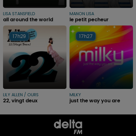
LISA STANSFIELD
MANON LISA
all around the world
le petit pecheur
17h29
17h29
17h27
17h27
LILY ALLEN / OURS
MILKY
22, vingt deux
just the way you are