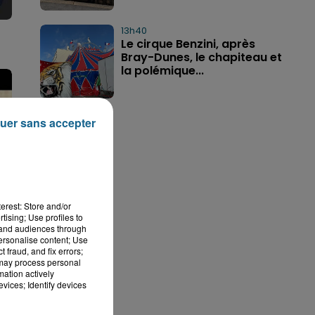
13h40
Le cirque Benzini, après
Bray-Dunes, le chapiteau et
la polémique...
uer sans accepter
erest: Store and/or
tising; Use profiles to
tand audiences through
personalise content; Use
 fraud, and fix errors;
 may process personal
mation actively
vices; Identify devices