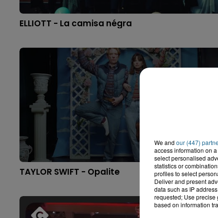
ELLIOTT - La camisa négra
We and
our (447) partn
access information on a 
select personalised ad
statistics or combinatio
TAYLOR SWIFT - Opalite
profiles to select person
Deliver and present adv
data such as IP address 
requested; Use precise g
based on information tra