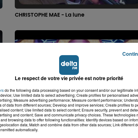
CHRISTOPHE MAE - La lune
Contin
Le respect de votre vie privée est notre priorité
ers
do the following data processing based on your consent and/or our legitimate int
device; Use limited data to select advertising; Create profiles for personalised adver
vertising; Measure advertising performance; Measure content performance; Unders
ns of data from different sources; Develop and improve services; Create profiles to 
SHAKIRA - Zoo
alised content; Use limited data to select content; Ensure security, prevent and detect
ertising and content; Save and communicate privacy choices. These technologies
and browsing data to offer following functionalities: Identify devices based on infor
eolocation data; Match and combine data from other data sources; Link different de
nsmitted automatically.