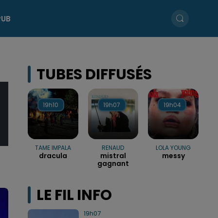
PUB
TUBES DIFFUSÉS
19h10
19h10
19h07
19h07
19h04
19h04
TAME IMPALA
RENAUD
LOLA YOUNG
dracula
mistral
messy
gagnant
LE FIL INFO
19h07