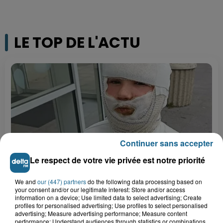
LE TOP DE L'ACTU
Continuer sans accepter
Le respect de votre vie privée est notre priorité
Saint-Omer : un enfant gravement brûlé
We and
our (447) partners
do the following data processing based on
your consent and/or our legitimate interest: Store and/or access
après l'explosion d'un jouet...
information on a device; Use limited data to select advertising; Create
profiles for personalised advertising; Use profiles to select personalised
advertising; Measure advertising performance; Measure content
Hazebrouck : victime d'un accident,
performance; Understand audiences through statistics or combinations