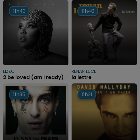
11h43
11h43
11h40
11h40
LIZZO
RENAN LUCE
2 be loved (am i ready)
la lettre
11h35
11h35
11h31
11h31