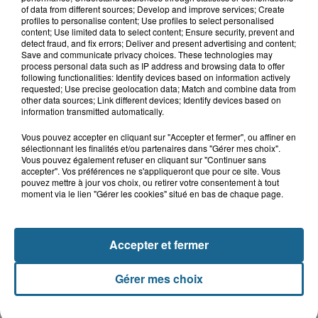
Lucas s'en est allé brutalement...
of data from different sources; Develop and improve services; Create
profiles to personalise content; Use profiles to select personalised
content; Use limited data to select content; Ensure security, prevent and
detect fraud, and fix errors; Deliver and present advertising and content;
Save and communicate privacy choices. These technologies may
Disparition inquiétante à Cappelle-
process personal data such as IP address and browsing data to offer
la-Grande : Michael, 41 ans...
following functionalities: Identify devices based on information actively
requested; Use precise geolocation data; Match and combine data from
other data sources; Link different devices; Identify devices based on
information transmitted automatically.
Accident à Grand-Fort-Philippe : le
Vous pouvez accepter en cliquant sur "Accepter et fermer", ou affiner en
conducteur de trottinette...
sélectionnant les finalités et/ou partenaires dans "Gérer mes choix".
Vous pouvez également refuser en cliquant sur "Continuer sans
accepter". Vos préférences ne s'appliqueront que pour ce site. Vous
pouvez mettre à jour vos choix, ou retirer votre consentement à tout
moment via le lien "Gérer les cookies" situé en bas de chaque page.
Accepter et fermer
Gérer mes choix