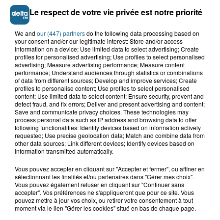
Le respect de votre vie privée est notre priorité
We and
our (447) partners
do the following data processing based on
your consent and/or our legitimate interest: Store and/or access
information on a device; Use limited data to select advertising; Create
profiles for personalised advertising; Use profiles to select personalised
advertising; Measure advertising performance; Measure content
performance; Understand audiences through statistics or combinations
of data from different sources; Develop and improve services; Create
profiles to personalise content; Use profiles to select personalised
content; Use limited data to select content; Ensure security, prevent and
detect fraud, and fix errors; Deliver and present advertising and content;
Save and communicate privacy choices. These technologies may
process personal data such as IP address and browsing data to offer
Saint-Omer : un enfant gravement brûlé
following functionalities: Identify devices based on information actively
requested; Use precise geolocation data; Match and combine data from
après l'explosion d'un jouet...
other data sources; Link different devices; Identify devices based on
information transmitted automatically.
Hazebrouck : victime d'un accident,
Vous pouvez accepter en cliquant sur "Accepter et fermer", ou affiner en
Lucas s'en est allé brutalement...
sélectionnant les finalités et/ou partenaires dans "Gérer mes choix".
Vous pouvez également refuser en cliquant sur "Continuer sans
accepter". Vos préférences ne s'appliqueront que pour ce site. Vous
pouvez mettre à jour vos choix, ou retirer votre consentement à tout
Valérie, 46 ans, portée disparue
moment via le lien "Gérer les cookies" situé en bas de chaque page.
depuis mardi à Dunkerque, sa...