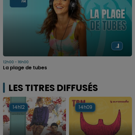
12h00 - 16h00
La plage de tubes
LES TITRES DIFFUSÉS
14h12
14h12
14h09
14h09