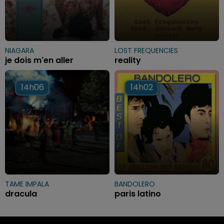
NIAGARA
LOST FREQUENCIES
je dois m'en aller
reality
14h06
14h06
14h02
14h02
TAME IMPALA
BANDOLERO
dracula
paris latino