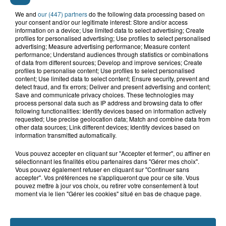
We and
our (447) partners
do the following data processing based on
your consent and/or our legitimate interest: Store and/or access
information on a device; Use limited data to select advertising; Create
profiles for personalised advertising; Use profiles to select personalised
advertising; Measure advertising performance; Measure content
performance; Understand audiences through statistics or combinations
of data from different sources; Develop and improve services; Create
profiles to personalise content; Use profiles to select personalised
content; Use limited data to select content; Ensure security, prevent and
detect fraud, and fix errors; Deliver and present advertising and content;
Saint-Omer : un enfant gravement brûlé
Save and communicate privacy choices. These technologies may
après l'explosion d'un jouet...
process personal data such as IP address and browsing data to offer
following functionalities: Identify devices based on information actively
requested; Use precise geolocation data; Match and combine data from
other data sources; Link different devices; Identify devices based on
Valérie, 46 ans, portée disparue
information transmitted automatically.
depuis mardi à Dunkerque, sa...
Vous pouvez accepter en cliquant sur "Accepter et fermer", ou affiner en
sélectionnant les finalités et/ou partenaires dans "Gérer mes choix".
Vous pouvez également refuser en cliquant sur "Continuer sans
Hazebrouck : victime d'un accident,
accepter". Vos préférences ne s'appliqueront que pour ce site. Vous
Lucas s'en est allé brutalement...
pouvez mettre à jour vos choix, ou retirer votre consentement à tout
moment via le lien "Gérer les cookies" situé en bas de chaque page.
Violent accident à Cléty : quatre