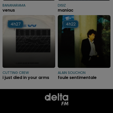
BANANARAMA
DISIZ
venus
maniac
4h27
4h27
4h22
4h22
CUTTING CREW
ALAIN SOUCHON
i just died in your arms
foule sentimentale