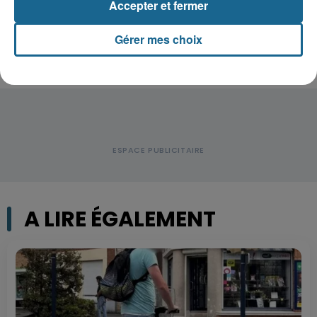
Accepter et fermer
blessés, deux femmes en urgence...
Gérer mes choix
A LIRE ÉGALEMENT