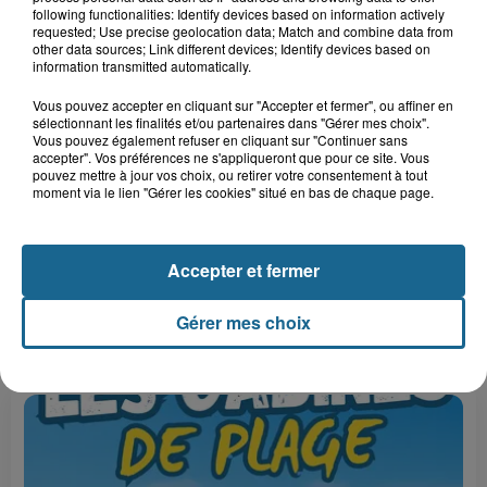
Le cirque Benzini n’a pas fait rire tout
following functionalities: Identify devices based on information actively
requested; Use precise geolocation data; Match and combine data from
le monde cette semaine à...
other data sources; Link different devices; Identify devices based on
information transmitted automatically.
Vous pouvez accepter en cliquant sur "Accepter et fermer", ou affiner en
7h05
sélectionnant les finalités et/ou partenaires dans "Gérer mes choix".
Une femme chute du deuxième étage
Vous pouvez également refuser en cliquant sur "Continuer sans
accepter". Vos préférences ne s'appliqueront que pour ce site. Vous
après un différend familial à...
pouvez mettre à jour vos choix, ou retirer votre consentement à tout
moment via le lien "Gérer les cookies" situé en bas de chaque page.
Accepter et fermer
Gérer mes choix
A GAGNER