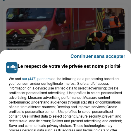
Continuer sans accepter
Le respect de votre vie privée est notre priorité
8h41
We and
our (447) partners
do the following data processing based on
Un jeune homme grièvement blessé après une
your consent and/or our legitimate interest: Store and/or access
violente sortie de route...
information on a device; Use limited data to select advertising; Create
profiles for personalised advertising; Use profiles to select personalised
8h40
advertising; Measure advertising performance; Measure content
"Mayday Relay !" : du contrôle de
performance; Understand audiences through statistics or combinations
routine au sauvetage d'urgence de...
of data from different sources; Develop and improve services; Create
profiles to personalise content; Use profiles to select personalised
content; Use limited data to select content; Ensure security, prevent and
detect fraud, and fix errors; Deliver and present advertising and content;
Save and communicate privacy choices. These technologies may
7h49
process personal data such as IP address and browsing data to offer