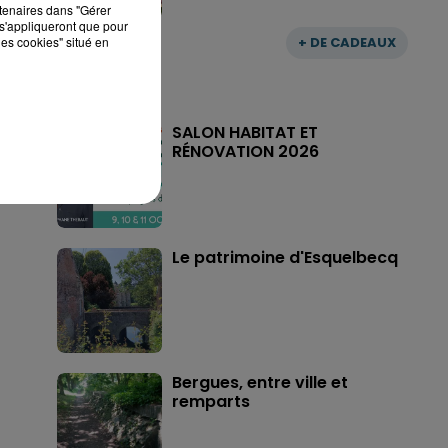
rtenaires dans "Gérer
s'appliqueront que pour
les cookies" situé en
+ DE CADEAUX
SALON HABITAT ET
RÉNOVATION 2026
Le patrimoine d'Esquelbecq
Bergues, entre ville et
remparts