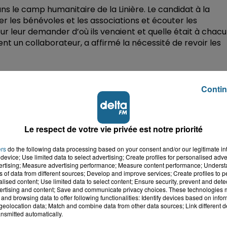
 le camp humanitaire de la Linière. Le candidat à la
r les bénévoles et les associations et écouter les
ur leur demander d’où ils venaient et quelle était à chac
t un collaborateur, a affirmé la nécessité de revoir les
humanitaire et a rappelé combien l’Angleterre avait
Contin
giés :
Le respect de votre vie privée est notre priorité
de migrants de Grande-Synthe et en moyenne 20 à 30
ers
do the following data processing based on your consent and/or our legitimate int
device; Use limited data to select advertising; Create profiles for personalised adver
dans un CAO. (Centre d’Accueil et d’Orientation).
vertising; Measure advertising performance; Measure content performance; Unders
ns of data from different sources; Develop and improve services; Create profiles to 
alised content; Use limited data to select content; Ensure security, prevent and detect
ertising and content; Save and communicate privacy choices. These technologies
and browsing data to offer following functionalities: Identify devices based on infor
eolocation data; Match and combine data from other data sources; Link different de
nsmitted automatically.