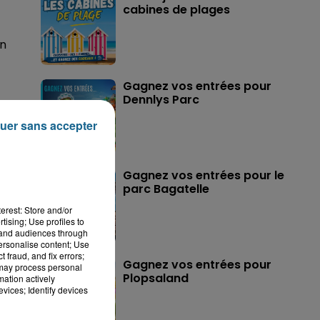
cabines de plages
un
Gagnez vos entrées pour
Dennlys Parc
uer sans accepter
Gagnez vos entrées pour le
parc Bagatelle
erest: Store and/or
tising; Use profiles to
tand audiences through
personalise content; Use
 fraud, and fix errors;
Gagnez vos entrées pour
 may process personal
Plopsaland
mation actively
vices; Identify devices