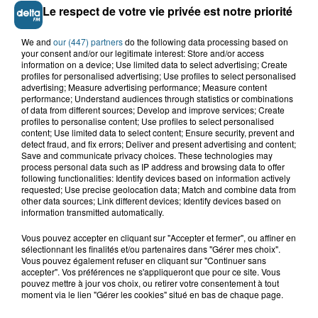
Le respect de votre vie privée est notre priorité
We and
our (447) partners
do the following data processing based on
your consent and/or our legitimate interest: Store and/or access
information on a device; Use limited data to select advertising; Create
profiles for personalised advertising; Use profiles to select personalised
advertising; Measure advertising performance; Measure content
performance; Understand audiences through statistics or combinations
of data from different sources; Develop and improve services; Create
profiles to personalise content; Use profiles to select personalised
content; Use limited data to select content; Ensure security, prevent and
detect fraud, and fix errors; Deliver and present advertising and content;
Save and communicate privacy choices. These technologies may
Saint-Omer : un enfant gravement brûlé
process personal data such as IP address and browsing data to offer
après l'explosion d'un jouet...
following functionalities: Identify devices based on information actively
requested; Use precise geolocation data; Match and combine data from
other data sources; Link different devices; Identify devices based on
Hazebrouck : victime d'un accident,
information transmitted automatically.
Lucas s'en est allé brutalement...
Vous pouvez accepter en cliquant sur "Accepter et fermer", ou affiner en
sélectionnant les finalités et/ou partenaires dans "Gérer mes choix".
Vous pouvez également refuser en cliquant sur "Continuer sans
accepter". Vos préférences ne s'appliqueront que pour ce site. Vous
Disparition inquiétante à Cappelle-
pouvez mettre à jour vos choix, ou retirer votre consentement à tout
la-Grande : Michael, 41 ans...
moment via le lien "Gérer les cookies" situé en bas de chaque page.