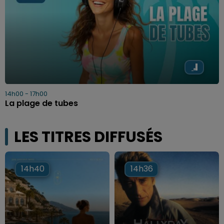
14h00 - 17h00
La plage de tubes
LES TITRES DIFFUSÉS
14h40
14h40
14h36
14h36