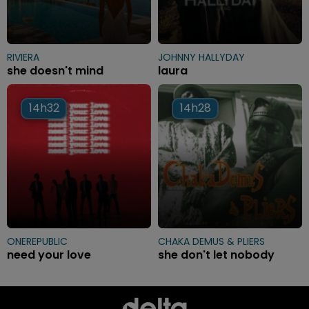
RIVIERA
JOHNNY HALLYDAY
she doesn't mind
laura
14h32
14h32
14h28
14h28
ONEREPUBLIC
CHAKA DEMUS & PLIERS
need your love
she don't let nobody