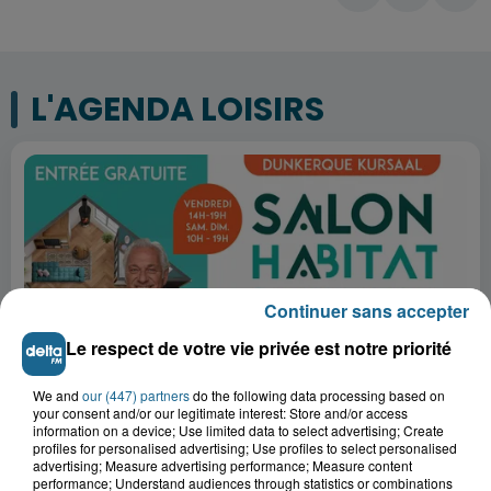
L'AGENDA LOISIRS
Continuer sans accepter
Le respect de votre vie privée est notre priorité
We and
our (447) partners
do the following data processing based on
your consent and/or our legitimate interest: Store and/or access
7 août 2026
information on a device; Use limited data to select advertising; Create
SALON HABITAT ET RÉNOVATION 2026
profiles for personalised advertising; Use profiles to select personalised
advertising; Measure advertising performance; Measure content
performance; Understand audiences through statistics or combinations