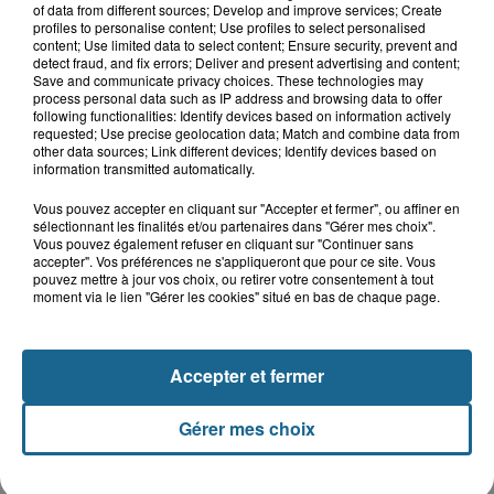
7 août 2026
of data from different sources; Develop and improve services; Create
Le patrimoine d'Esquelbecq
profiles to personalise content; Use profiles to select personalised
content; Use limited data to select content; Ensure security, prevent and
detect fraud, and fix errors; Deliver and present advertising and content;
Save and communicate privacy choices. These technologies may
process personal data such as IP address and browsing data to offer
7 août 2026
following functionalities: Identify devices based on information actively
Bergues, entre ville et remparts
requested; Use precise geolocation data; Match and combine data from
other data sources; Link different devices; Identify devices based on
information transmitted automatically.
7 août 2026
Vous pouvez accepter en cliquant sur "Accepter et fermer", ou affiner en
Bergues, entre ville et remparts
sélectionnant les finalités et/ou partenaires dans "Gérer mes choix".
Vous pouvez également refuser en cliquant sur "Continuer sans
accepter". Vos préférences ne s'appliqueront que pour ce site. Vous
pouvez mettre à jour vos choix, ou retirer votre consentement à tout
moment via le lien "Gérer les cookies" situé en bas de chaque page.
+ D'ÉVÈNEMENTS
Accepter et fermer
LE FIL INFO
Gérer mes choix