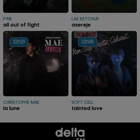
P!NK
LAS KETCHUP
all out of fight
asereje
12h21
12h21
12h18
12h18
CHRISTOPHE MAE
SOFT CELL
la lune
tainted love