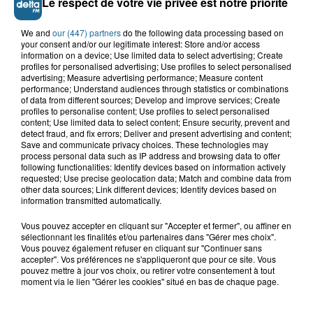
Le respect de votre vie privée est notre priorité
TOUTE L'ACTU LOCALE
We and
our (447) partners
do the following data processing based on
your consent and/or our legitimate interest: Store and/or access
information on a device; Use limited data to select advertising; Create
profiles for personalised advertising; Use profiles to select personalised
advertising; Measure advertising performance; Measure content
performance; Understand audiences through statistics or combinations
of data from different sources; Develop and improve services; Create
profiles to personalise content; Use profiles to select personalised
content; Use limited data to select content; Ensure security, prevent and
detect fraud, and fix errors; Deliver and present advertising and content;
Save and communicate privacy choices. These technologies may
process personal data such as IP address and browsing data to offer
following functionalities: Identify devices based on information actively
requested; Use precise geolocation data; Match and combine data from
other data sources; Link different devices; Identify devices based on
information transmitted automatically.
Vous pouvez accepter en cliquant sur "Accepter et fermer", ou affiner en
sélectionnant les finalités et/ou partenaires dans "Gérer mes choix".
LE TOP DE L'ACTU
Vous pouvez également refuser en cliquant sur "Continuer sans
accepter". Vos préférences ne s'appliqueront que pour ce site. Vous
pouvez mettre à jour vos choix, ou retirer votre consentement à tout
moment via le lien "Gérer les cookies" situé en bas de chaque page.