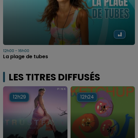
12h00 - 16h00
La plage de tubes
LES TITRES DIFFUSÉS
12h29
12h29
12h24
12h24