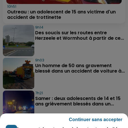
10h51
Outreau : un adolescent de 15 ans victime d'un
accident de trottinette
9h14
Des soucis sur les routes entre
Herzeele et Wormhout à partir de ce...
9h03
Un homme de 50 ans gravement
blessé dans un accident de voiture à...
7h21
Samer : deux adolescents de 14 et 15
ans grièvement blessés dans un...
Continuer sans accepter