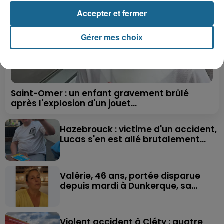
Accepter et fermer
Gérer mes choix
Saint-Omer : un enfant gravement brûlé
après l'explosion d'un jouet...
Hazebrouck : victime d'un accident,
Lucas s'en est allé brutalement...
Valérie, 46 ans, portée disparue
depuis mardi à Dunkerque, sa...
Violent accident à Cléty : quatre