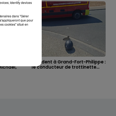
vices; Identify devices
rtenaires dans "Gérer
s'appliqueront que pour
les cookies" situé en
 à
Accident à Grand-Fort-Philippe :
ichael,
le conducteur de trottinette...