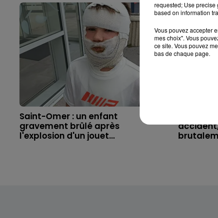
requested; Use precise g
based on information tra
Vous pouvez accepter en 
mes choix". Vous pouvez
ce site. Vous pouvez met
bas de chaque page.
Saint-Omer : un enfant
Hazebrouc
gravement brûlé après
accident,
l'explosion d'un jouet...
brutaleme