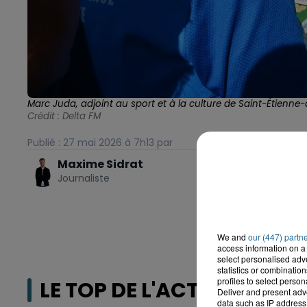
Marc Juda, adjoint au sport et à la culture de Saint-Étienn
Crédit :
Delta FM
Publié : 27 mai 2026 à 7h13 par
Maxime Sidrat
Journaliste
We and
our (447) partn
access information on a 
select personalised ad
statistics or combinatio
profiles to select person
LE TOP DE L'ACTU
Deliver and present adv
data such as IP address 