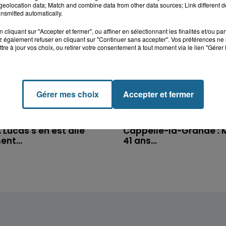
eolocation data; Match and combine data from other data sources; Link different de
nsmitted automatically.
cliquant sur "Accepter et fermer", ou affiner en sélectionnant les finalités et/ou pa
 également refuser en cliquant sur "Continuer sans accepter". Vos préférences ne 
tre à jour vos choix, ou retirer votre consentement à tout moment via le lien "Gérer 
Gérer mes choix
Accepter et fermer
k : victime d'un
Disparition inquiétante
 Lucas s'en est allé
Cappelle-la-Grande : M
nt...
41 ans...