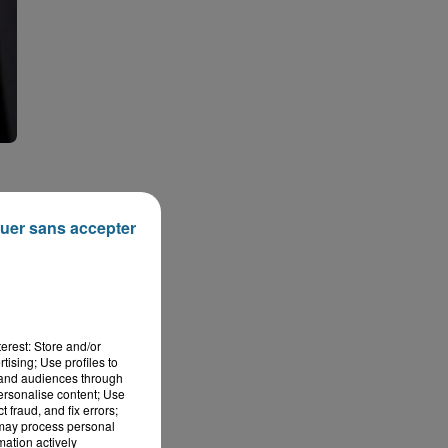
uer sans accepter
erest: Store and/or
tising; Use profiles to
tand audiences through
personalise content; Use
 fraud, and fix errors;
 may process personal
mation actively