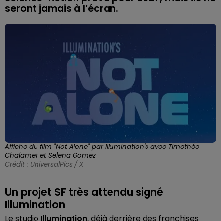
seront jamais à l’écran.
Affiche du film "Not Alone" par Illumination's avec Timothée
Chalamet et Selena Gomez
Crédit :
UniversalPics / X
Un projet SF très attendu signé
Illumination
Le studio
Illumination
, déjà derrière des franchises