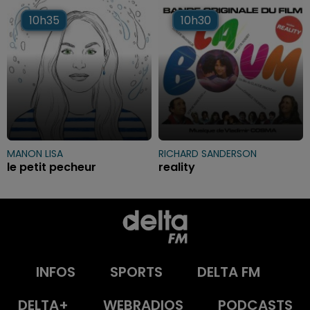
10h35
10h35
10h30
10h30
MANON LISA
RICHARD SANDERSON
le petit pecheur
reality
INFOS
SPORTS
DELTA FM
DELTA+
WEBRADIOS
PODCASTS