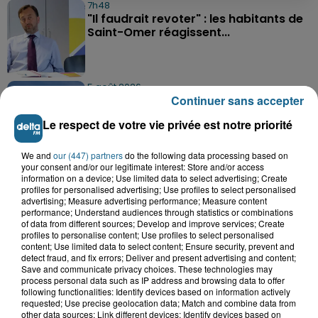
7h48
"Il faudrait revoter" : les habitants de
Saint-Omer réagissent...
5 août 2026
Continuer sans accepter
Delettes : un incendie dans un grenier,
deux hommes intoxiqués par...
Le respect de votre vie privée est notre priorité
We and
our (447) partners
do the following data processing based on
your consent and/or our legitimate interest: Store and/or access
5 août 2026
information on a device; Use limited data to select advertising; Create
Boulogne-sur-Mer : un obus ramené
profiles for personalised advertising; Use profiles to select personalised
dans un camp de gens du voyage
advertising; Measure advertising performance; Measure content
performance; Understand audiences through statistics or combinations
of data from different sources; Develop and improve services; Create
profiles to personalise content; Use profiles to select personalised
content; Use limited data to select content; Ensure security, prevent and
TOUTE L'ACTU LOCALE
detect fraud, and fix errors; Deliver and present advertising and content;
Save and communicate privacy choices. These technologies may
process personal data such as IP address and browsing data to offer
following functionalities: Identify devices based on information actively
requested; Use precise geolocation data; Match and combine data from
other data sources; Link different devices; Identify devices based on