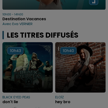
10h00 - 14h00
Destination Vacances
Avec Eva VERNIER
LES TITRES DIFFUSÉS
10h43
10h43
10h40
10h40
BLACK EYED PEAS
ELOÏZ
don't lie
hey bro