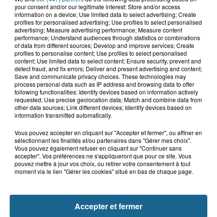
your consent and/or our legitimate interest: Store and/or access
7h05
information on a device; Use limited data to select advertising; Create
Une femme chute du deuxième étage
profiles for personalised advertising; Use profiles to select personalised
après un différend familial à...
advertising; Measure advertising performance; Measure content
performance; Understand audiences through statistics or combinations
of data from different sources; Develop and improve services; Create
profiles to personalise content; Use profiles to select personalised
content; Use limited data to select content; Ensure security, prevent and
6 août 2026
detect fraud, and fix errors; Deliver and present advertising and content;
Un homme blessé dans un accident à
Save and communicate privacy choices. These technologies may
Alembon
process personal data such as IP address and browsing data to offer
following functionalities: Identify devices based on information actively
requested; Use precise geolocation data; Match and combine data from
other data sources; Link different devices; Identify devices based on
information transmitted automatically.
6 août 2026
Près de 300 animaux secourus à Oye-
Vous pouvez accepter en cliquant sur "Accepter et fermer", ou affiner en
Plage lors d'une vaste opération
sélectionnant les finalités et/ou partenaires dans "Gérer mes choix".
Vous pouvez également refuser en cliquant sur "Continuer sans
accepter". Vos préférences ne s'appliqueront que pour ce site. Vous
pouvez mettre à jour vos choix, ou retirer votre consentement à tout
moment via le lien "Gérer les cookies" situé en bas de chaque page.
TOUTE L'ACTU LOCALE
Accepter et fermer