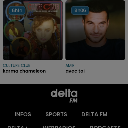
8h14
8h14
8h06
8h06
CULTURE CLUB
AMIR
karma chameleon
avec toi
INFOS
SPORTS
DELTA FM