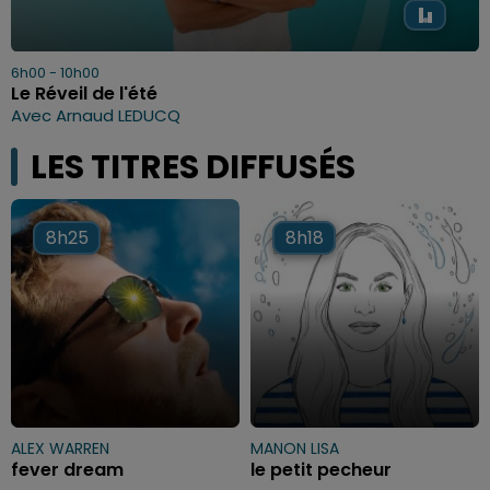
6h00 - 10h00
Le Réveil de l'été
Avec Arnaud LEDUCQ
LES TITRES DIFFUSÉS
8h25
8h25
8h18
8h18
ALEX WARREN
MANON LISA
fever dream
le petit pecheur