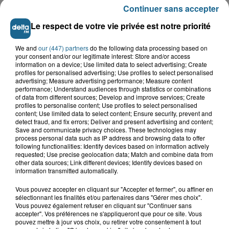
LE TOP DE L'ACTU
Continuer sans accepter
Le respect de votre vie privée est notre priorité
We and
our (447) partners
do the following data processing based on
your consent and/or our legitimate interest: Store and/or access
information on a device; Use limited data to select advertising; Create
profiles for personalised advertising; Use profiles to select personalised
advertising; Measure advertising performance; Measure content
performance; Understand audiences through statistics or combinations
of data from different sources; Develop and improve services; Create
profiles to personalise content; Use profiles to select personalised
content; Use limited data to select content; Ensure security, prevent and
detect fraud, and fix errors; Deliver and present advertising and content;
Save and communicate privacy choices. These technologies may
process personal data such as IP address and browsing data to offer
following functionalities: Identify devices based on information actively
Saint-Omer : un enfant gravement brûlé
requested; Use precise geolocation data; Match and combine data from
après l'explosion d'un jouet...
other data sources; Link different devices; Identify devices based on
information transmitted automatically.
Hazebrouck : victime d'un accident,
Vous pouvez accepter en cliquant sur "Accepter et fermer", ou affiner en
sélectionnant les finalités et/ou partenaires dans "Gérer mes choix".
Lucas s'en est allé brutalement...
Vous pouvez également refuser en cliquant sur "Continuer sans
accepter". Vos préférences ne s'appliqueront que pour ce site. Vous
pouvez mettre à jour vos choix, ou retirer votre consentement à tout