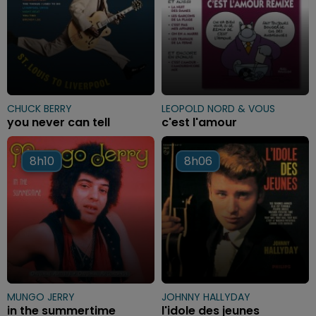
CHUCK BERRY
LEOPOLD NORD & VOUS
you never can tell
c'est l'amour
8h10
8h10
8h06
8h06
MUNGO JERRY
JOHNNY HALLYDAY
in the summertime
l'idole des jeunes