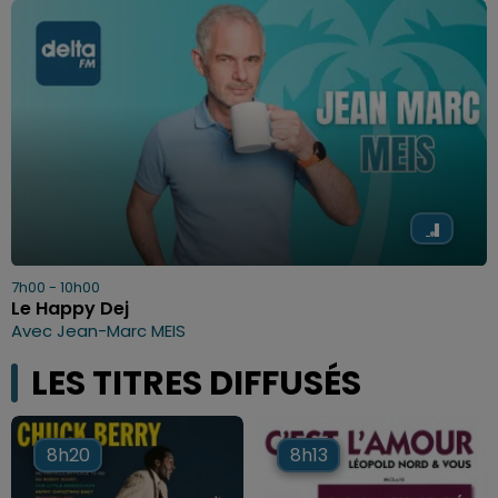
7h00 - 10h00
Le Happy Dej
Avec Jean-Marc MEIS
LES TITRES DIFFUSÉS
8h20
8h20
8h13
8h13