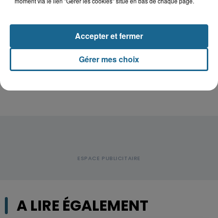
moment via le lien "Gérer les cookies" situé en bas de chaque page.
Valérie, 46 ans, portée disparue
depuis mardi à Dunkerque, sa...
Accepter et fermer
Violent accident à Cléty : quatre
Gérer mes choix
blessés, deux femmes en urgence...
A LIRE ÉGALEMENT