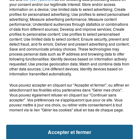
your consent and/or our legitimate interest: Store and/or access
information on a device; Use limited data to select advertising; Create
profiles for personalised advertising; Use profiles to select personalised
advertising; Measure advertising performance; Measure content
6 août 2026
performance; Understand audiences through statistics or combinations
Dunkerque : dix jeunes vont parcourir
of data from different sources; Develop and improve services; Create
profiles to personalise content; Use profiles to select personalised
9 000 km pour rencontrer...
content; Use limited data to select content; Ensure security, prevent and
detect fraud, and fix errors; Deliver and present advertising and content;
Save and communicate privacy choices. These technologies may
process personal data such as IP address and browsing data to offer
6 août 2026
following functionalities: Identify devices based on information actively
requested; Use precise geolocation data; Match and combine data from
Blendecques : le jeune garçon de 12
other data sources; Link different devices; Identify devices based on
ans qui s'était noyé est...
information transmitted automatically.
Vous pouvez accepter en cliquant sur "Accepter et fermer", ou affiner en
sélectionnant les finalités et/ou partenaires dans "Gérer mes choix".
Vous pouvez également refuser en cliquant sur "Continuer sans
accepter". Vos préférences ne s'appliqueront que pour ce site. Vous
pouvez mettre à jour vos choix, ou retirer votre consentement à tout
moment via le lien "Gérer les cookies" situé en bas de chaque page.
Accepter et fermer