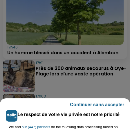
17h46
Un homme blessé dans un accident à Alembon
17h11
Près de 300 animaux secourus à Oye-
Plage lors d'une vaste opération
17h03
Dunkerque : dix jeunes vont parcourir
Continuer sans accepter
9 000 km pour rencontrer...
Le respect de votre vie privée est notre priorité
We and
our (447) partners
do the following data processing based on
16h19