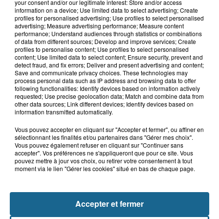
your consent and/or our legitimate interest: Store and/or access
Blendecques : le jeune garçon de 12
information on a device; Use limited data to select advertising; Create
ans qui s'était noyé est...
profiles for personalised advertising; Use profiles to select personalised
advertising; Measure advertising performance; Measure content
performance; Understand audiences through statistics or combinations
of data from different sources; Develop and improve services; Create
profiles to personalise content; Use profiles to select personalised
content; Use limited data to select content; Ensure security, prevent and
detect fraud, and fix errors; Deliver and present advertising and content;
Save and communicate privacy choices. These technologies may
process personal data such as IP address and browsing data to offer
following functionalities: Identify devices based on information actively
requested; Use precise geolocation data; Match and combine data from
A GAGNER
other data sources; Link different devices; Identify devices based on
information transmitted automatically.
Vous pouvez accepter en cliquant sur "Accepter et fermer", ou affiner en
sélectionnant les finalités et/ou partenaires dans "Gérer mes choix".
Vous pouvez également refuser en cliquant sur "Continuer sans
accepter". Vos préférences ne s'appliqueront que pour ce site. Vous
pouvez mettre à jour vos choix, ou retirer votre consentement à tout
moment via le lien "Gérer les cookies" situé en bas de chaque page.
Accepter et fermer