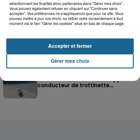
sélectionnant les finalités et/ou partenaires dans "Gérer mes choix".
après l'explosion d'un jouet...
Vous pouvez également refuser en cliquant sur "Continuer sans
accepter". Vos préférences ne s'appliqueront que pour ce site. Vous
pouvez mettre à jour vos choix, ou retirer votre consentement à tout
Hazebrouck : victime d'un accident,
moment via le lien "Gérer les cookies" situé en bas de chaque page.
Lucas s'en est allé brutalement...
Accepter et fermer
Disparition inquiétante à Cappelle-
la-Grande : Michael, 41 ans...
Gérer mes choix
Accident à Grand-Fort-Philippe : le
conducteur de trottinette...