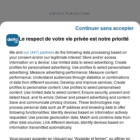
Continuer sans accepter
Le respect de votre vie privée est notre priorité
LE TOP DE L'ACTU
We and
our (447) partners
do the following data processing based on
your consent and/or our legitimate interest: Store and/or access
information on a device; Use limited data to select advertising; Create
profiles for personalised advertising; Use profiles to select personalised
advertising; Measure advertising performance; Measure content
performance; Understand audiences through statistics or combinations
of data from different sources; Develop and improve services; Create
profiles to personalise content; Use profiles to select personalised
content; Use limited data to select content; Ensure security, prevent and
detect fraud, and fix errors; Deliver and present advertising and content;
Save and communicate privacy choices. These technologies may
process personal data such as IP address and browsing data to offer
following functionalities: Identify devices based on information actively
requested; Use precise geolocation data; Match and combine data from
other data sources; Link different devices; Identify devices based on
information transmitted automatically.
Saint-Omer : un enfant gravement brûlé
Vous pouvez accepter en cliquant sur "Accepter et fermer", ou affiner en