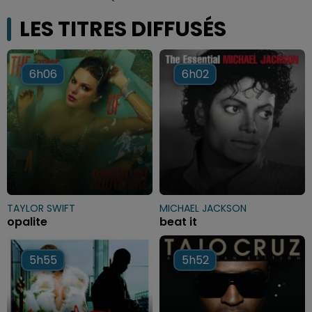
LES TITRES DIFFUSÉS
6h06
6h06
6h02
6h02
TAYLOR SWIFT
MICHAEL JACKSON
opalite
beat it
5h55
5h55
5h52
5h52