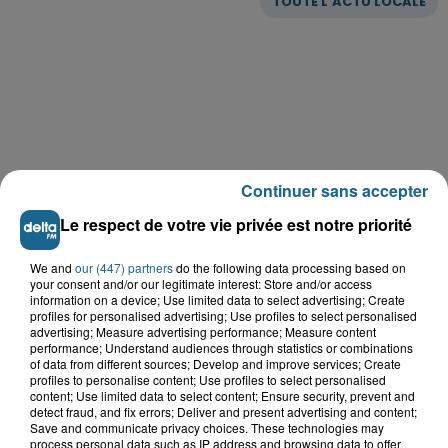
TOUTE L'ACTU LOCALE
Continuer sans accepter
Le respect de votre vie privée est notre priorité
We and
our (447) partners
do the following data processing based on
your consent and/or our legitimate interest: Store and/or access
information on a device; Use limited data to select advertising; Create
profiles for personalised advertising; Use profiles to select personalised
advertising; Measure advertising performance; Measure content
LE TOP DE L'ACTU
performance; Understand audiences through statistics or combinations
of data from different sources; Develop and improve services; Create
profiles to personalise content; Use profiles to select personalised
content; Use limited data to select content; Ensure security, prevent and
detect fraud, and fix errors; Deliver and present advertising and content;
Save and communicate privacy choices. These technologies may
process personal data such as IP address and browsing data to offer