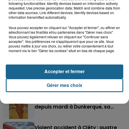
following functionalities: Identify devices based on information actively
requested; Use precise geolocation data; Match and combine data from
other data sources; Link different devices; Identify devices based on
information transmitted automatically.
Vous pouvez accepter en cliquant sur "Accepter et fermer", ou affiner en
sélectionnant les finalités et/ou partenaires dans "Gérer mes choix".
Vous pouvez également refuser en cliquant sur "Continuer sans
accepter". Vos préférences ne s'appliqueront que pour ce site. Vous
pouvez mettre à jour vos choix, ou retirer votre consentement à tout
moment via le lien "Gérer les cookies" situé en bas de chaque page.
Saint-Omer : un enfant gravement brûlé
après l'explosion d'un jouet...
Accepter et fermer
Hazebrouck : victime d'un accident,
Lucas s'en est allé brutalement...
Gérer mes choix
Valérie, 46 ans, portée disparue
depuis mardi à Dunkerque, sa...
Violent accident à Cléty : quatre