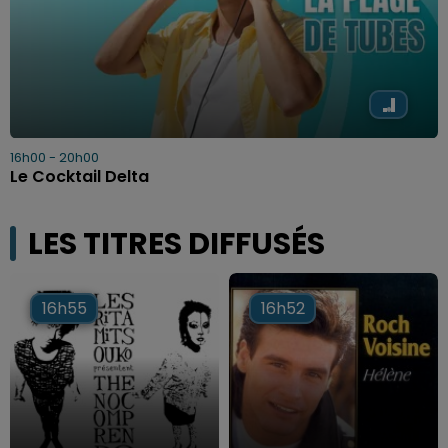
16h00 - 20h00
Le Cocktail Delta
LES TITRES DIFFUSÉS
16h55
16h55
16h52
16h52