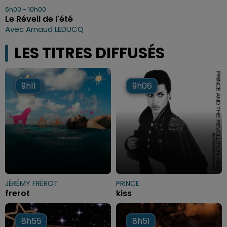
6h00 - 10h00
Le Réveil de l'été
Avec Arnaud LEDUCQ
LES TITRES DIFFUSÉS
9h11
9h11
9h06
9h06
JÉRÉMY FRÉROT
PRINCE
frerot
kiss
8h55
8h55
8h51
8h51