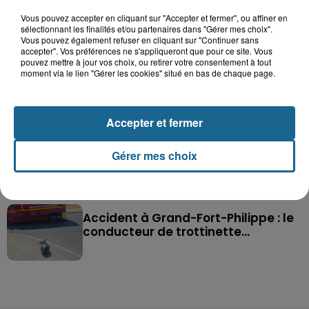
Vous pouvez accepter en cliquant sur "Accepter et fermer", ou affiner en
sélectionnant les finalités et/ou partenaires dans "Gérer mes choix".
Saint-Omer : un enfant gravement brûlé
Vous pouvez également refuser en cliquant sur "Continuer sans
accepter". Vos préférences ne s'appliqueront que pour ce site. Vous
après l'explosion d'un jouet...
pouvez mettre à jour vos choix, ou retirer votre consentement à tout
moment via le lien "Gérer les cookies" situé en bas de chaque page.
Hazebrouck : victime d'un accident,
Lucas s'en est allé brutalement...
Accepter et fermer
Disparition inquiétante à Cappelle-
Gérer mes choix
la-Grande : Michael, 41 ans...
Accident à Grand-Fort-Philippe : le
conducteur de trottinette...