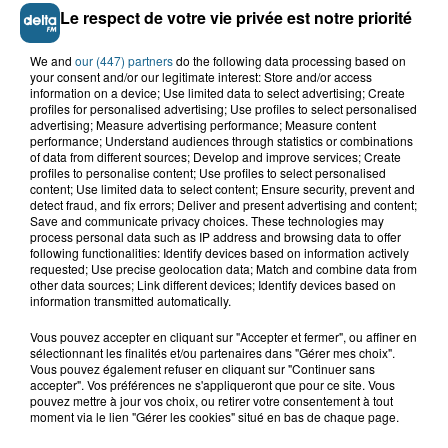
11h38
Le respect de votre vie privée est notre priorité
230 personnes sur un small-boat : une opération
de secours "hors...
We and
our (447) partners
do the following data processing based on
your consent and/or our legitimate interest: Store and/or access
9h18
information on a device; Use limited data to select advertising; Create
Des soucis de circulation sur l’A26 à
profiles for personalised advertising; Use profiles to select personalised
hauteur de Thérouanne
advertising; Measure advertising performance; Measure content
performance; Understand audiences through statistics or combinations
of data from different sources; Develop and improve services; Create
profiles to personalise content; Use profiles to select personalised
content; Use limited data to select content; Ensure security, prevent and
8h49
detect fraud, and fix errors; Deliver and present advertising and content;
Des baignoires plein le canal... la joie
Save and communicate privacy choices. These technologies may
assurée à Saint-Omer
process personal data such as IP address and browsing data to offer
following functionalities: Identify devices based on information actively
requested; Use precise geolocation data; Match and combine data from
other data sources; Link different devices; Identify devices based on
information transmitted automatically.
8h35
Les secrets des crustacés et des
Vous pouvez accepter en cliquant sur "Accepter et fermer", ou affiner en
flobards dévoilés ce week-end à...
sélectionnant les finalités et/ou partenaires dans "Gérer mes choix".
Vous pouvez également refuser en cliquant sur "Continuer sans
accepter". Vos préférences ne s'appliqueront que pour ce site. Vous
pouvez mettre à jour vos choix, ou retirer votre consentement à tout
moment via le lien "Gérer les cookies" situé en bas de chaque page.