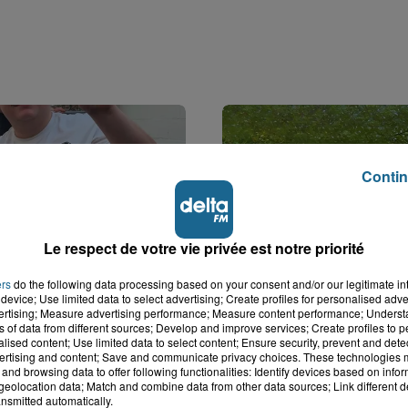
Contin
Le respect de votre vie privée est notre priorité
ers
do the following data processing based on your consent and/or our legitimate int
device; Use limited data to select advertising; Create profiles for personalised adver
vertising; Measure advertising performance; Measure content performance; Unders
k : victime d'un
Disparition inquiétante
ns of data from different sources; Develop and improve services; Create profiles to 
 Lucas s'en est allé
Cappelle-la-Grande : M
alised content; Use limited data to select content; Ensure security, prevent and detect
nt...
41 ans...
ertising and content; Save and communicate privacy choices. These technologies
and browsing data to offer following functionalities: Identify devices based on infor
eolocation data; Match and combine data from other data sources; Link different de
nsmitted automatically.