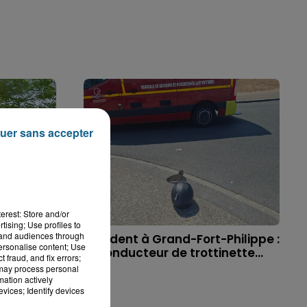
uer sans accepter
erest: Store and/or
tising; Use profiles to
tand audiences through
 à
Accident à Grand-Fort-Philippe :
personalise content; Use
ichael,
le conducteur de trottinette...
 fraud, and fix errors;
 may process personal
mation actively
vices; Identify devices