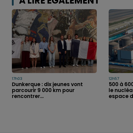
A LIRE ÉGALEMENT
17h03
12h57
Dunkerque : dix jeunes vont
500 à 60
parcourir 9 000 km pour
le nucléa
rencontrer...
espace de