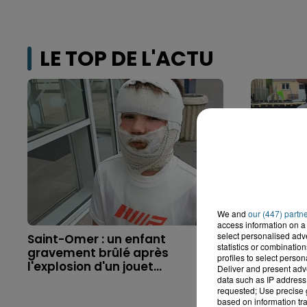
LE TOP DE L'ACTU
We and
our (447) partn
access information on a 
select personalised ad
Saint-Omer : un enfant
Hazebrouc
statistics or combinatio
gravement brûlé après
accident,
profiles to select person
l'explosion d'un jouet...
brutaleme
Deliver and present adv
data such as IP address 
requested; Use precise g
based on information tra