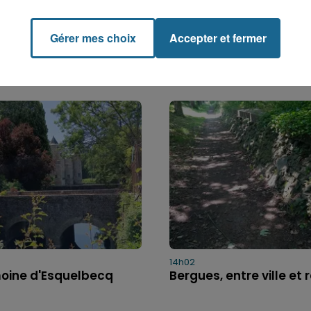
Gérer mes choix
Accepter et fermer
14h02
moine d'Esquelbecq
Bergues, entre ville et