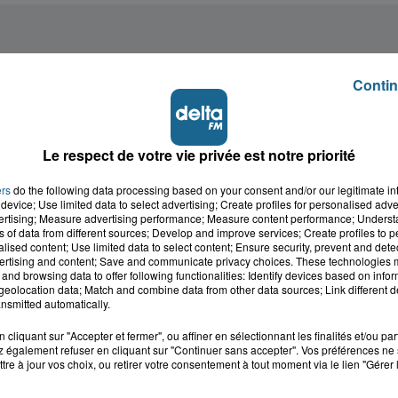
Contin
Le respect de votre vie privée est notre priorité
ers
do the following data processing based on your consent and/or our legitimate int
device; Use limited data to select advertising; Create profiles for personalised adver
vertising; Measure advertising performance; Measure content performance; Unders
ns of data from different sources; Develop and improve services; Create profiles to 
alised content; Use limited data to select content; Ensure security, prevent and detect
ertising and content; Save and communicate privacy choices. These technologies
and browsing data to offer following functionalities: Identify devices based on infor
eolocation data; Match and combine data from other data sources; Link different de
nsmitted automatically.
cliquant sur "Accepter et fermer", ou affiner en sélectionnant les finalités et/ou pa
 également refuser en cliquant sur "Continuer sans accepter". Vos préférences ne 
tre à jour vos choix, ou retirer votre consentement à tout moment via le lien "Gérer 
cale dans le
L'info locale de l'Audo
ois