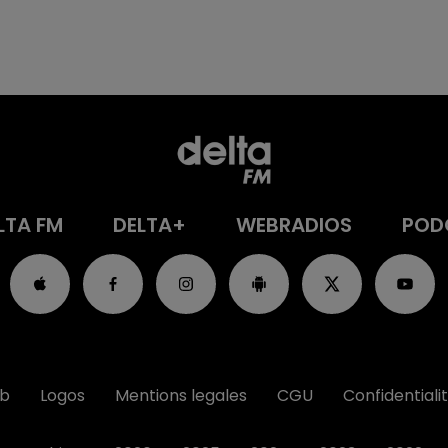
LTA FM
DELTA+
WEBRADIOS
POD
ub
Logos
Mentions legales
CGU
Confidentiali