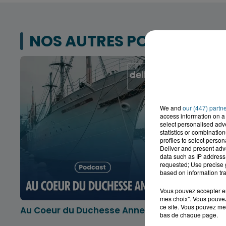
NOS AUTRES PODCASTS
We and
our (447) partn
access information on a 
select personalised ad
statistics or combinatio
profiles to select person
Deliver and present adv
data such as IP address 
requested; Use precise g
based on information tra
Vous pouvez accepter en 
mes choix". Vous pouvez
ce site. Vous pouvez met
Au Coeur du Duchesse Anne
L'info lo
bas de chaque page.
Dunkerqu