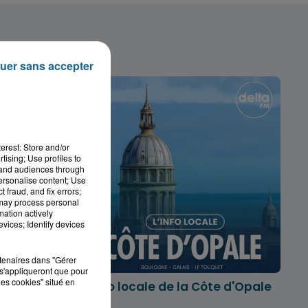
uer sans accepter
erest: Store and/or
tising; Use profiles to
tand audiences through
personalise content; Use
 fraud, and fix errors;
 may process personal
mation actively
vices; Identify devices
rtenaires dans "Gérer
s'appliqueront que pour
les cookies" situé en
marois
L'info locale de la Côte d'Opale