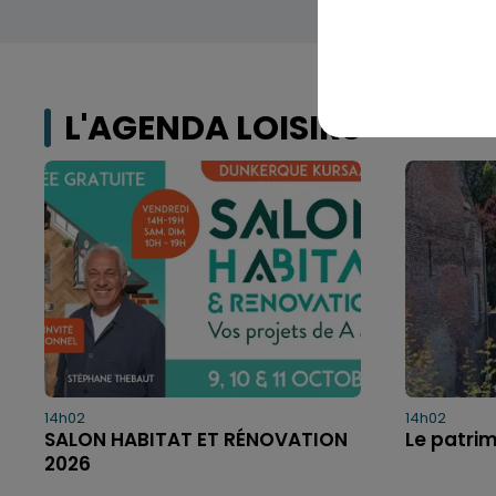
L'AGENDA LOISIRS
14h02
14h02
SALON HABITAT ET RÉNOVATION
Le patri
2026