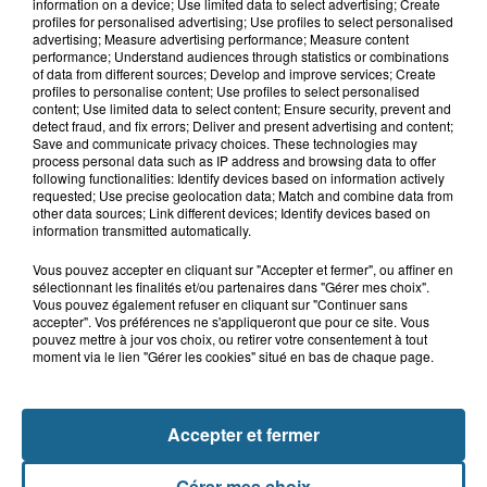
Boulogne-sur-Mer : un obus ramené
information on a device; Use limited data to select advertising; Create
dans un camp de gens du voyage
profiles for personalised advertising; Use profiles to select personalised
advertising; Measure advertising performance; Measure content
performance; Understand audiences through statistics or combinations
of data from different sources; Develop and improve services; Create
profiles to personalise content; Use profiles to select personalised
5 août 2026
content; Use limited data to select content; Ensure security, prevent and
Berck : une fillette de 5 ans percutée
detect fraud, and fix errors; Deliver and present advertising and content;
Save and communicate privacy choices. These technologies may
par une voiture
process personal data such as IP address and browsing data to offer
following functionalities: Identify devices based on information actively
requested; Use precise geolocation data; Match and combine data from
other data sources; Link different devices; Identify devices based on
information transmitted automatically.
Vous pouvez accepter en cliquant sur "Accepter et fermer", ou affiner en
sélectionnant les finalités et/ou partenaires dans "Gérer mes choix".
Vous pouvez également refuser en cliquant sur "Continuer sans
accepter". Vos préférences ne s'appliqueront que pour ce site. Vous
pouvez mettre à jour vos choix, ou retirer votre consentement à tout
moment via le lien "Gérer les cookies" situé en bas de chaque page.
NOS AUTRES PODCASTS
Accepter et fermer
Gérer mes choix