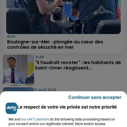
8h14
Boulogne-sur-Mer : plongée au cœur des
contrôles de sécurité en mer
7h48
"Il faudrait revoter" : les habitants de
Saint-Omer réagissent...
5 août 2026
Delettes : un incendie dans un grenier,
Continuer sans accepter
deux hommes intoxiqués par...
Le respect de votre vie privée est notre priorité
We and
our (447) partners
do the following data processing based on
5 août 2026
your consent and/or our legitimate interest: Store and/or access