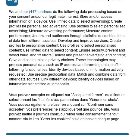
We and
our (447) partners
do the following data processing based on
your consent and/or our legitimate interest: Store and/or access
information on a device; Use limited data to select advertising; Create
profiles for personalised advertising; Use profiles to select personalised
advertising; Measure advertising performance; Measure content
performance; Understand audiences through statistics or combinations
of data from different sources; Develop and improve services; Create
profiles to personalise content; Use profiles to select personalised
content; Use limited data to select content; Ensure security, prevent and
detect fraud, and fix errors; Deliver and present advertising and content;
Saint-Omer : un enfant gravement brûlé
Save and communicate privacy choices. These technologies may
après l'explosion d'un jouet...
process personal data such as IP address and browsing data to offer
following functionalities: Identify devices based on information actively
requested; Use precise geolocation data; Match and combine data from
Valérie, 46 ans, portée disparue
other data sources; Link different devices; Identify devices based on
depuis mardi à Dunkerque, sa...
information transmitted automatically.
Vous pouvez accepter en cliquant sur "Accepter et fermer", ou affiner en
sélectionnant les finalités et/ou partenaires dans "Gérer mes choix".
Vous pouvez également refuser en cliquant sur "Continuer sans
Hazebrouck : victime d'un accident,
accepter". Vos préférences ne s'appliqueront que pour ce site. Vous
Lucas s'en est allé brutalement...
pouvez mettre à jour vos choix, ou retirer votre consentement à tout
moment via le lien "Gérer les cookies" situé en bas de chaque page.
Violent accident à Cléty : quatre