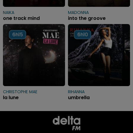
NAIKA
MADONNA
one track mind
into the groove
6h15
6h15
6h10
6h10
CHRISTOPHE MAE
RIHANNA
la lune
umbrella