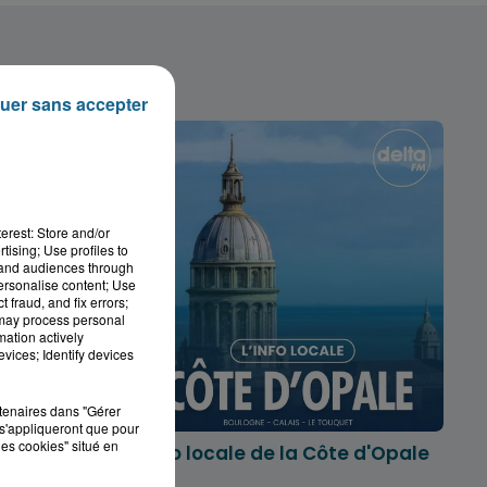
uer sans accepter
erest: Store and/or
tising; Use profiles to
tand audiences through
personalise content; Use
 fraud, and fix errors;
 may process personal
mation actively
vices; Identify devices
rtenaires dans "Gérer
s'appliqueront que pour
les cookies" situé en
marois
L'info locale de la Côte d'Opale