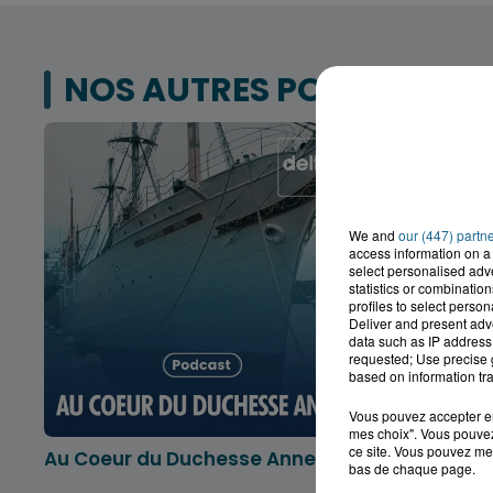
NOS AUTRES PODCASTS
We and
our (447) partn
access information on a 
select personalised ad
statistics or combinatio
profiles to select person
Deliver and present adv
data such as IP address 
requested; Use precise g
based on information tra
Vous pouvez accepter en 
mes choix". Vous pouvez
ce site. Vous pouvez met
Au Coeur du Duchesse Anne
L'info lo
bas de chaque page.
Dunkerqu