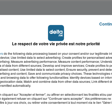
Contin
Le respect de votre vie privée est notre priorité
ers
do the following data processing based on your consent and/or our legitimate int
device; Use limited data to select advertising; Create profiles for personalised adver
vertising; Measure advertising performance; Measure content performance; Unders
ns of data from different sources; Develop and improve services; Create profiles to 
alised content; Use limited data to select content; Ensure security, prevent and detect
ertising and content; Save and communicate privacy choices. These technologies
and browsing data to offer following functionalities: Identify devices based on infor
eolocation data; Match and combine data from other data sources; Link different de
nsmitted automatically.
cliquant sur "Accepter et fermer", ou affiner en sélectionnant les finalités et/ou pa
 également refuser en cliquant sur "Continuer sans accepter". Vos préférences ne 
tre à jour vos choix, ou retirer votre consentement à tout moment via le lien "Gérer 
cale dans le
L'info locale de l'Audo
ois