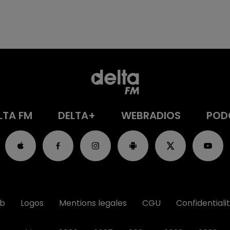
LTA FM
DELTA+
WEBRADIOS
POD
ub
Logos
Mentions legales
CGU
Confidentiali