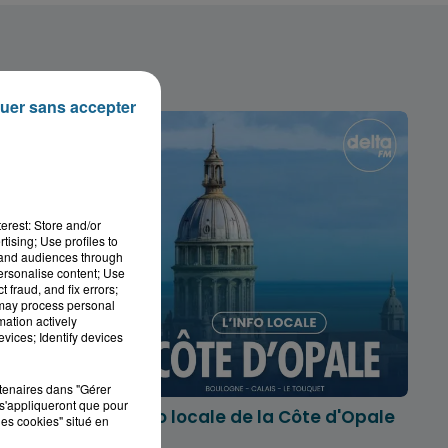
uer sans accepter
erest: Store and/or
tising; Use profiles to
tand audiences through
personalise content; Use
 fraud, and fix errors;
 may process personal
mation actively
vices; Identify devices
rtenaires dans "Gérer
s'appliqueront que pour
marois
L'info locale de la Côte d'Opale
les cookies" situé en