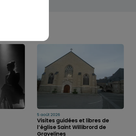
5 août 2026
Visites guidées et libres de
l’église Saint Willibrord de
Gravelines