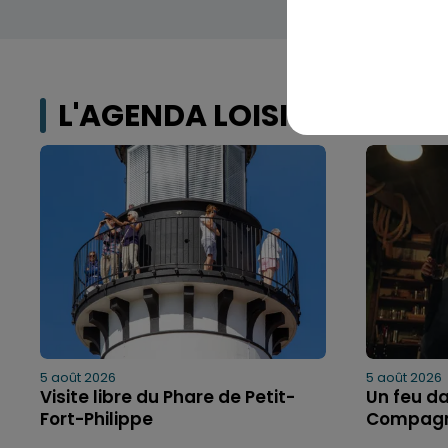
L'AGENDA LOISIRS
5 août 2026
5 août 2026
Visite libre du Phare de Petit-
Un feu da
Fort-Philippe
Compagn