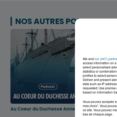
NOS AUTRES PODCASTS
We and
our (447) partn
access information on a 
select personalised ad
statistics or combinatio
profiles to select person
Deliver and present adv
data such as IP address 
requested; Use precise g
based on information tra
Vous pouvez accepter en 
mes choix". Vous pouvez
Au Coeur du Duchesse Anne
L'info lo
ce site. Vous pouvez met
Dunkerqu
bas de chaque page.