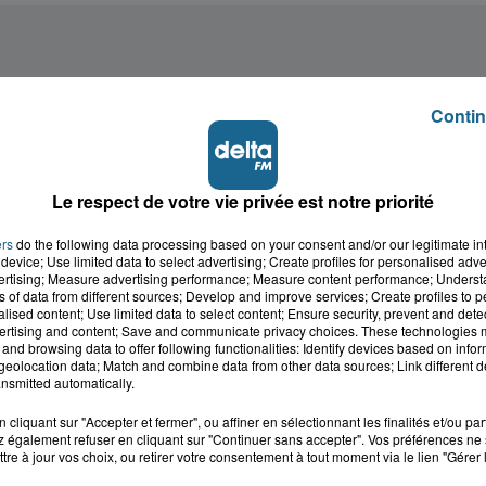
Contin
Le respect de votre vie privée est notre priorité
ers
do the following data processing based on your consent and/or our legitimate int
device; Use limited data to select advertising; Create profiles for personalised adver
vertising; Measure advertising performance; Measure content performance; Unders
ns of data from different sources; Develop and improve services; Create profiles to 
alised content; Use limited data to select content; Ensure security, prevent and detect
ertising and content; Save and communicate privacy choices. These technologies
and browsing data to offer following functionalities: Identify devices based on infor
eolocation data; Match and combine data from other data sources; Link different de
nsmitted automatically.
cliquant sur "Accepter et fermer", ou affiner en sélectionnant les finalités et/ou pa
 également refuser en cliquant sur "Continuer sans accepter". Vos préférences ne 
cale dans le
L'info locale de l'Audo
tre à jour vos choix, ou retirer votre consentement à tout moment via le lien "Gérer 
ois