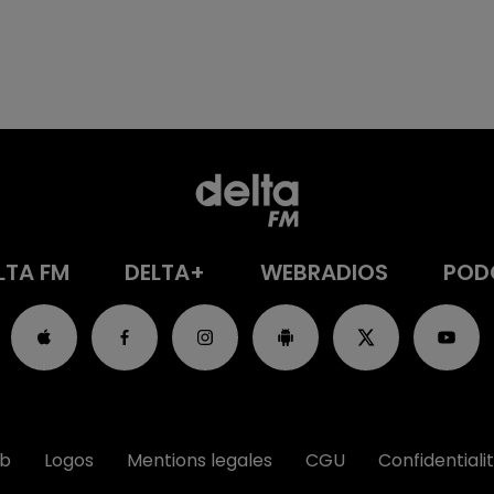
LTA FM
DELTA+
WEBRADIOS
POD
ub
Logos
Mentions legales
CGU
Confidentiali