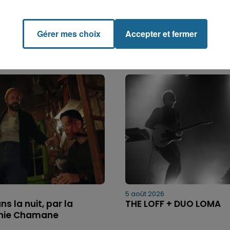
Gérer mes choix
Accepter et fermer
5 août 2026
ns la nuit, par la
THE LOFF + DUO LOMA
ie Chamane